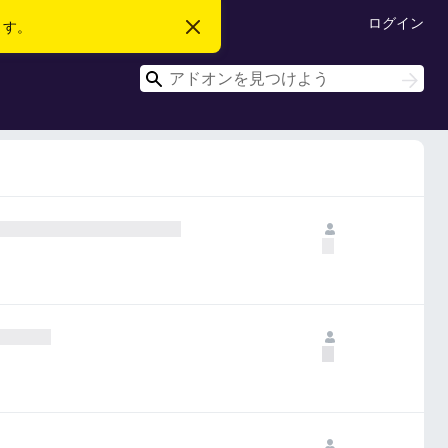
ログイン
ます。
こ
の
お
検
知
検
ら
索
索
せ
を
閉
じ
る