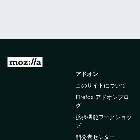
M
o
アドオン
z
このサイトについて
i
l
Firefox アドオンブロ
l
グ
a
拡張機能ワークショッ
の
プ
ホ
ー
開発者センター