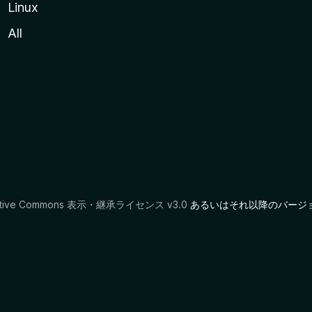
Linux
All
ative Commons 表示・継承ライセンス v3.0
あるいはそれ以降のバージ