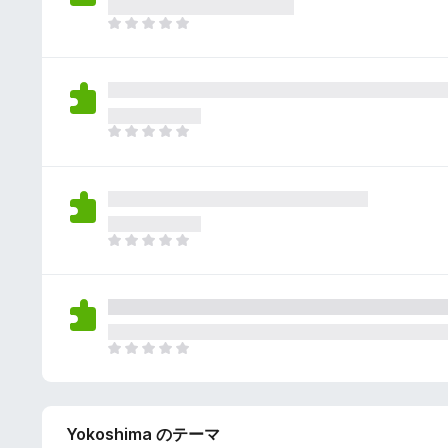
さ
ん
れ
ま
て
だ
い
評
ま
価
せ
さ
ん
れ
ま
て
だ
い
評
ま
価
せ
さ
ん
れ
ま
て
だ
い
評
ま
価
せ
さ
ん
れ
ま
て
だ
い
評
ま
価
せ
Yokoshima のテーマ
さ