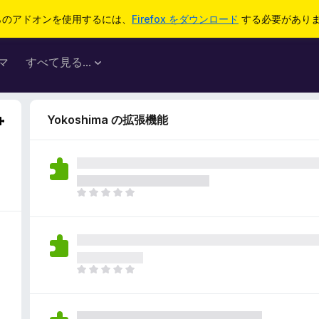
らのアドオンを使用するには、
Firefox をダウンロード
する必要があり
マ
すべて見る...
Yokoshima の拡張機能
ま
だ
評
価
さ
れ
ま
て
だ
い
評
ま
価