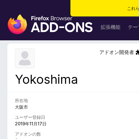
これ
F
i
拡張機能
テー
r
e
f
アドオン開発者
o
x
ブ
Yokoshima
ラ
ウ
ザ
ー
所在地
ア
大阪市
ド
ユーザー登録日
オ
2019年11月17日
ン
アドオンの数