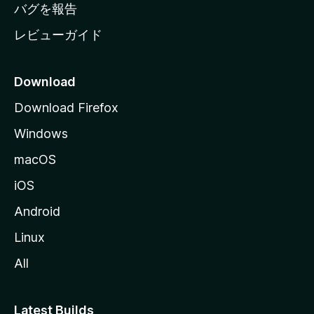
へ
バグを報告
レビューガイド
Download
Download Firefox
Windows
macOS
iOS
Android
Linux
All
Latest Builds