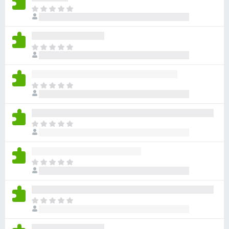
ま
だ
評
価
ま
さ
だ
れ
評
て
価
い
ま
さ
ま
だ
れ
せ
評
て
ん
価
い
ま
さ
ま
だ
れ
せ
評
て
ん
価
い
ま
さ
ま
だ
れ
せ
評
て
ん
価
い
ま
さ
ま
だ
れ
せ
評
て