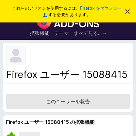
検
ログイン
これらのアドオンを使用するには、
Firefox をダウンロー
こ
索
ド
する必要があります。
の
F
お
i
知
ら
r
拡張機能
テーマ
すべて見る...
せ
e
を
閉
f
じ
o
る
x
ブ
Firefox ユーザー 15088415
ラ
ウ
ザ
ー
このユーザーを報告
ア
ド
オ
Firefox ユーザー 15088415 の拡張機能
ン