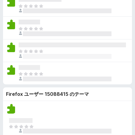
ん
価
い
ま
さ
ま
だ
れ
せ
評
て
ん
価
い
ま
さ
ま
だ
れ
せ
評
て
ん
価
い
ま
さ
ま
だ
れ
せ
評
て
ん
価
い
ま
さ
ま
だ
れ
せ
評
て
ん
Firefox ユーザー 15088415 のテーマ
価
い
さ
ま
れ
せ
て
ん
い
ま
ま
せ
だ