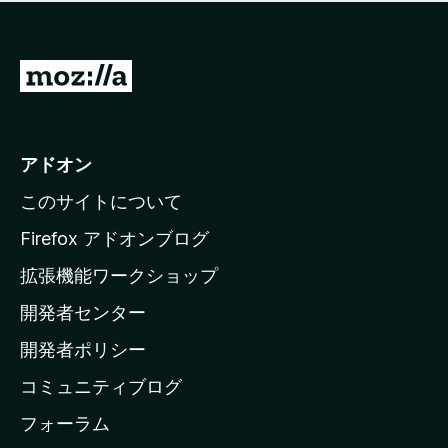
価
せ
さ
ん
れ
て
M
い
o
ま
z
せ
ん
i
アドオン
l
このサイトについて
l
a
Firefox アドオンブログ
の
拡張機能ワークショップ
ホ
開発者センター
ー
ム
開発者ポリシー
ペ
コミュニティブログ
ー
ジ
フォーラム