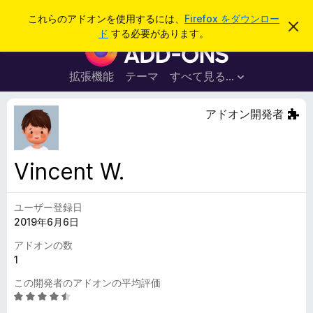
検
ログイン
これらのアドオンを使用するには、
Firefox をダウンロー
こ
索
ド
する必要があります。
の
F
お
i
知
ら
r
拡張機能
テーマ
すべて見る...
せ
e
を
閉
f
アドオン開発者
じ
o
る
x
ブ
Vincent W.
ラ
ウ
ユーザー登録日
ザ
2019年6月6日
ー
ア
アドオンの数
ド
1
オ
この開発者のアドオンの平均評価
ン
5
段