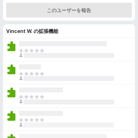
階
このユーザーを報告
中
4
.
Vincent W. の拡張機能
6
の
評
価
ま
だ
評
価
ま
さ
だ
れ
評
て
価
い
ま
さ
ま
だ
れ
せ
評
て
ん
価
い
ま
さ
ま
だ
れ
せ
評
て