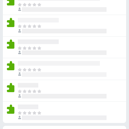
ん
価
い
ま
さ
ま
だ
れ
せ
評
て
ん
価
い
ま
さ
ま
だ
れ
せ
評
て
ん
価
い
ま
さ
ま
だ
れ
せ
評
て
ん
価
い
ま
さ
ま
だ
れ
せ
評
て
ん
価
い
ま
さ
ま
だ
れ
せ
評
て
ん
価
い
ま
さ
ま
だ
れ
せ
評
て