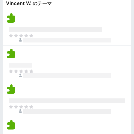
ん
Vincent W. のテーマ
価
い
さ
ま
れ
せ
て
ん
い
ま
ま
せ
だ
ん
評
価
さ
れ
ま
て
だ
い
評
ま
価
せ
さ
ん
れ
ま
て
だ
い
評
ま
価
せ
さ