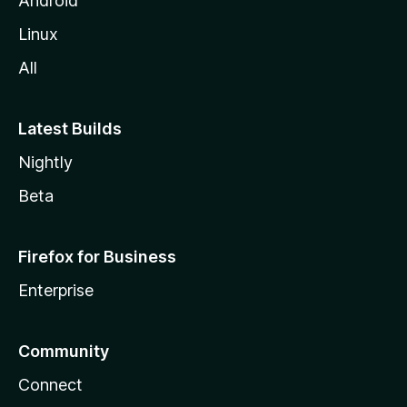
Android
Linux
All
Latest Builds
Nightly
Beta
Firefox for Business
Enterprise
Community
Connect