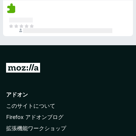
評
ま
価
せ
さ
ん
れ
ま
て
だ
い
評
ま
価
せ
さ
ん
れ
て
M
い
o
ま
z
せ
ん
i
アドオン
l
このサイトについて
l
a
Firefox アドオンブログ
の
拡張機能ワークショップ
ホ