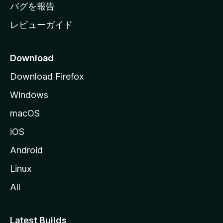
へ
バグを報告
レビューガイド
Download
Download Firefox
Windows
macOS
iOS
Android
Linux
All
Latest Builds