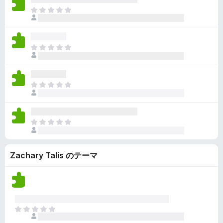
ん
価
い
ま
さ
ま
だ
れ
せ
評
て
ん
価
い
ま
さ
ま
だ
れ
せ
評
て
ん
価
い
ま
さ
ま
だ
れ
せ
評
て
ん
価
い
ま
さ
ま
だ
れ
せ
評
て
ん
Zachary Talis のテーマ
価
い
さ
ま
れ
せ
て
ん
い
ま
ま
せ
だ