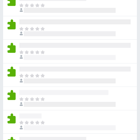
ま
だ
評
価
ま
さ
だ
れ
評
て
価
い
ま
さ
ま
だ
れ
せ
評
て
ん
価
い
ま
さ
ま
だ
れ
せ
評
て
ん
価
い
ま
さ
ま
だ
れ
せ
評
て
ん
価
い
ま
さ
ま
だ
れ
せ
評
て