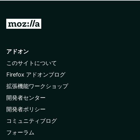
価
せ
さ
ん
れ
て
M
い
o
ま
z
せ
ん
i
アドオン
l
このサイトについて
l
a
Firefox アドオンブログ
の
拡張機能ワークショップ
ホ
開発者センター
ー
ム
開発者ポリシー
ペ
コミュニティブログ
ー
ジ
フォーラム