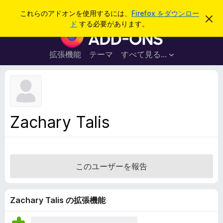
検
ログイン
これらのアドオンを使用するには、
Firefox をダウンロー
こ
索
ド
する必要があります。
の
F
お
i
知
ら
r
拡張機能
テーマ
すべて見る...
せ
e
を
閉
f
じ
o
る
x
ブ
Zachary Talis
ラ
ウ
ザ
ー
このユーザーを報告
ア
ド
オ
Zachary Talis の拡張機能
ン