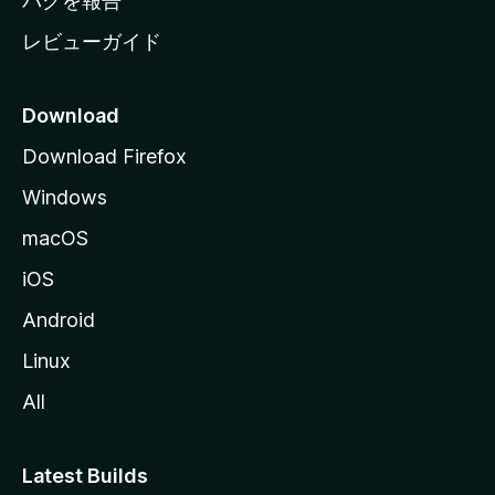
バグを報告
レビューガイド
Download
Download Firefox
Windows
macOS
iOS
Android
Linux
All
Latest Builds