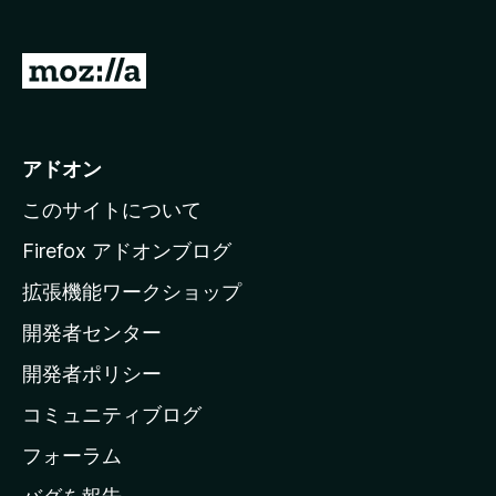
M
o
z
i
アドオン
l
このサイトについて
l
a
Firefox アドオンブログ
の
拡張機能ワークショップ
ホ
開発者センター
ー
ム
開発者ポリシー
ペ
コミュニティブログ
ー
ジ
フォーラム
へ