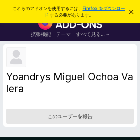
検
ログイン
これらのアドオンを使用するには、
Firefox をダウンロー
こ
索
ド
する必要があります。
の
F
お
i
知
ら
r
拡張機能
テーマ
すべて見る...
せ
e
を
閉
f
じ
o
る
x
ブ
Yoandrys Miguel Ochoa Va
ラ
lera
ウ
ザ
ー
ア
ド
このユーザーを報告
オ
ン