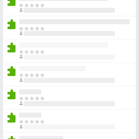
ま
だ
評
価
ま
さ
だ
れ
評
て
価
い
ま
さ
ま
だ
れ
せ
評
て
ん
価
い
ま
さ
ま
だ
れ
せ
評
て
ん
価
い
ま
さ
ま
だ
れ
せ
評
て
ん
価
い
ま
さ
ま
だ
れ
せ
評
て