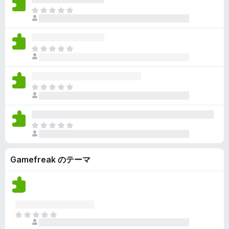
ん
価
い
ま
さ
ま
だ
れ
せ
評
て
ん
価
い
ま
さ
ま
だ
れ
せ
評
て
ん
価
い
ま
さ
ま
だ
れ
せ
評
て
ん
価
い
ま
さ
ま
だ
れ
せ
評
て
ん
Gamefreak のテーマ
価
い
さ
ま
れ
せ
て
ん
い
ま
ま
せ
だ