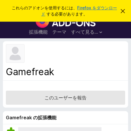
検
ログイン
これらのアドオンを使用するには、
Firefox をダウンロー
こ
索
ド
する必要があります。
の
F
お
i
知
ら
r
拡張機能
テーマ
すべて見る...
せ
e
を
閉
f
じ
o
る
x
ブ
Gamefreak
ラ
ウ
ザ
ー
このユーザーを報告
ア
ド
オ
Gamefreak の拡張機能
ン