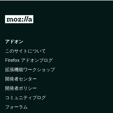
価
せ
さ
ん
れ
て
M
い
o
ま
z
せ
ん
i
アドオン
l
このサイトについて
l
a
Firefox アドオンブログ
の
拡張機能ワークショップ
ホ
開発者センター
ー
ム
開発者ポリシー
ペ
コミュニティブログ
ー
ジ
フォーラム