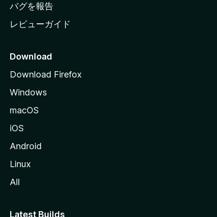
へ
バグを報告
レビューガイド
Download
Download Firefox
Windows
macOS
iOS
Android
Linux
All
Latest Builds