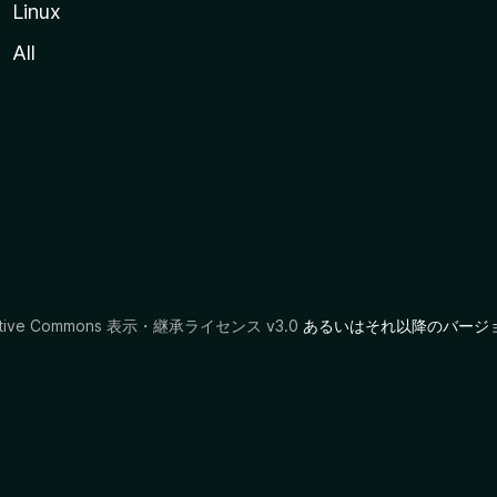
Linux
All
ative Commons 表示・継承ライセンス v3.0
あるいはそれ以降のバージ