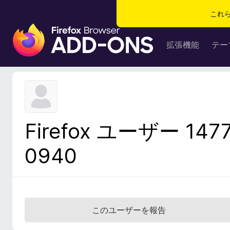
これ
F
i
拡張機能
テー
r
e
f
o
x
ブ
Firefox ユーザー 147
ラ
ウ
0940
ザ
ー
ア
ド
オ
このユーザーを報告
ン