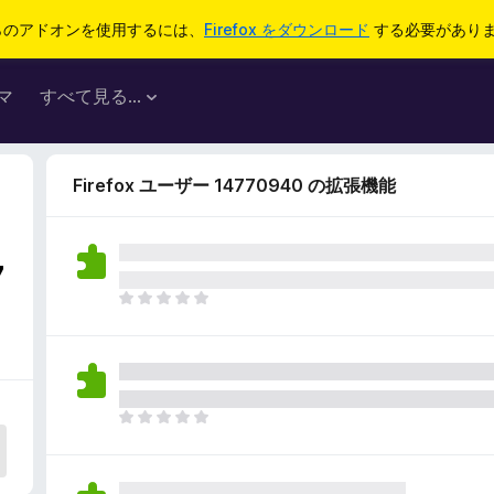
らのアドオンを使用するには、
Firefox をダウンロード
する必要があり
マ
すべて見る...
Firefox ユーザー 14770940 の拡張機能
7
ま
だ
評
価
さ
れ
ま
て
だ
い
評
ま
価