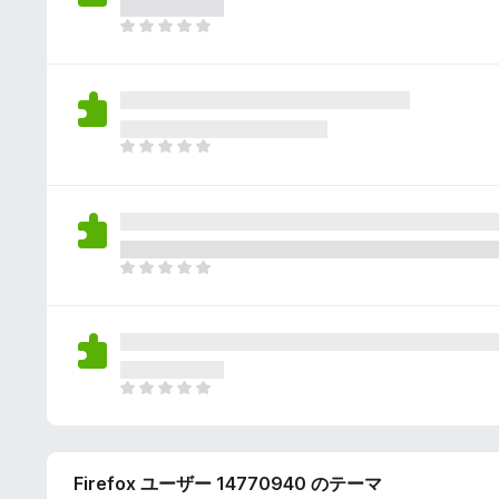
さ
ん
れ
ま
て
だ
い
評
ま
価
せ
さ
ん
れ
ま
て
だ
い
評
ま
価
せ
さ
ん
れ
ま
て
だ
い
評
ま
価
せ
さ
ん
れ
ま
て
だ
い
評
ま
価
せ
Firefox ユーザー 14770940 のテーマ
さ