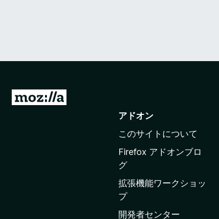
M
o
アドオン
z
このサイトについて
i
l
Firefox アドオンブロ
l
グ
a
拡張機能ワークショッ
の
プ
ホ
ー
開発者センター