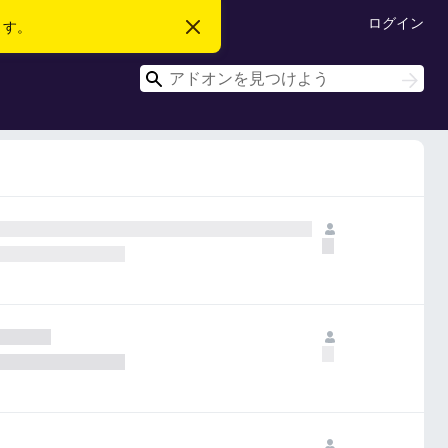
ログイン
ます。
こ
の
お
検
知
検
ら
索
索
せ
を
閉
じ
る