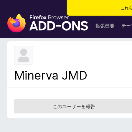
これ
F
i
拡張機能
テー
r
e
f
o
x
ブ
Minerva JMD
ラ
ウ
ザ
ー
ア
このユーザーを報告
ド
オ
ン