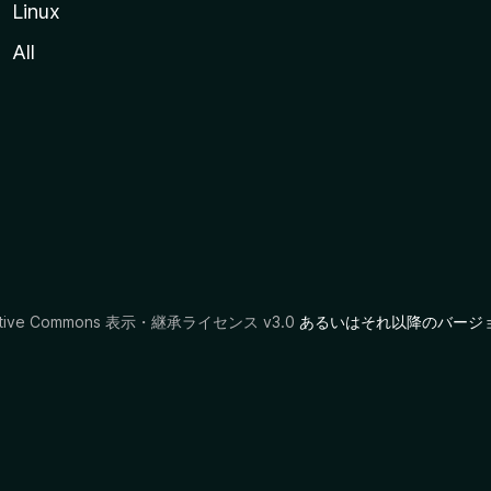
Linux
All
ative Commons 表示・継承ライセンス v3.0
あるいはそれ以降のバージ