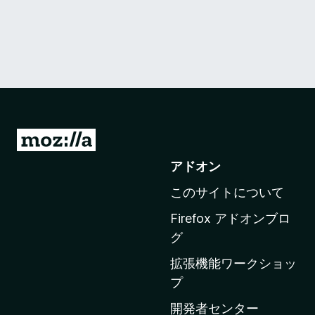
M
o
アドオン
z
このサイトについて
i
l
Firefox アドオンブロ
l
グ
a
拡張機能ワークショッ
の
プ
ホ
ー
開発者センター