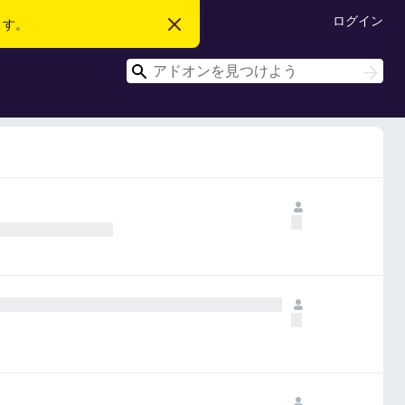
ログイン
ます。
こ
の
お
検
知
検
ら
索
索
せ
を
閉
じ
る