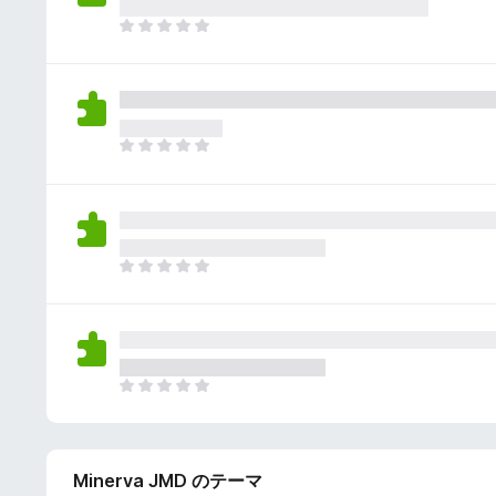
さ
ん
れ
ま
て
だ
い
評
ま
価
せ
さ
ん
れ
ま
て
だ
い
評
ま
価
せ
さ
ん
れ
ま
て
だ
い
評
ま
価
せ
さ
ん
れ
ま
て
だ
い
評
ま
価
せ
Minerva JMD のテーマ
さ