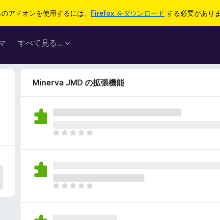
らのアドオンを使用するには、
Firefox をダウンロード
する必要があり
マ
すべて見る...
Minerva JMD の拡張機能
ま
だ
評
価
さ
れ
ま
て
だ
い
評
ま
価