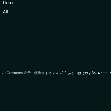
Linux
All
ative Commons 表示・継承ライセンス v3.0
あるいはそれ以降のバージ