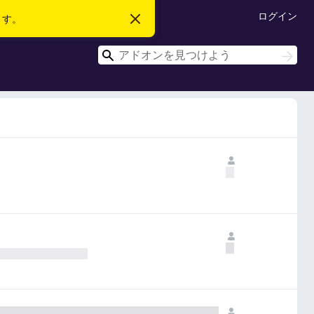
ログイン
ます。
こ
の
お
検
知
検
ら
索
索
せ
を
閉
じ
る