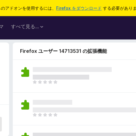
らのアドオンを使用するには、
Firefox をダウンロード
する必要があり
マ
すべて見る...
Firefox ユーザー 14713531 の拡張機能
ま
だ
評
価
さ
れ
ま
て
だ
い
評
ま
価