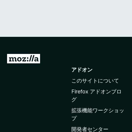
M
o
アドオン
z
このサイトについて
i
l
Firefox アドオンブロ
l
グ
a
拡張機能ワークショッ
の
プ
ホ
ー
開発者センター