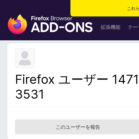
これ
F
i
拡張機能
テー
r
e
f
o
x
ブ
Firefox ユーザー 1471
ラ
ウ
3531
ザ
ー
ア
ド
オ
このユーザーを報告
ン