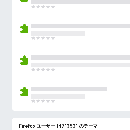
さ
ん
れ
ま
て
だ
い
評
ま
価
せ
さ
ん
れ
ま
て
だ
い
評
ま
価
せ
さ
ん
れ
ま
て
だ
い
評
ま
価
せ
さ
ん
れ
ま
て
だ
い
評
ま
価
せ
Firefox ユーザー 14713531 のテーマ
さ