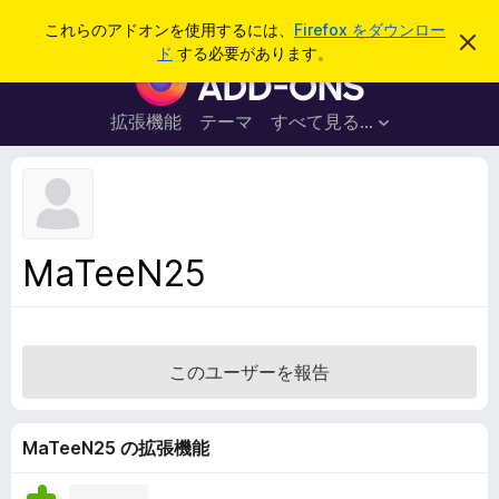
検
ログイン
これらのアドオンを使用するには、
Firefox をダウンロー
こ
索
ド
する必要があります。
の
F
お
i
知
ら
r
拡張機能
テーマ
すべて見る...
せ
e
を
閉
f
じ
o
る
x
ブ
MaTeeN25
ラ
ウ
ザ
ー
このユーザーを報告
ア
ド
オ
MaTeeN25 の拡張機能
ン