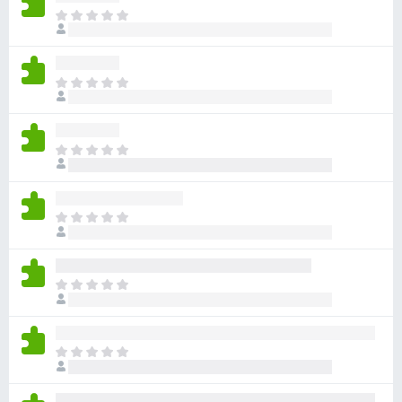
ま
だ
評
価
ま
さ
だ
れ
評
て
価
い
ま
さ
ま
だ
れ
せ
評
て
ん
価
い
ま
さ
ま
だ
れ
せ
評
て
ん
価
い
ま
さ
ま
だ
れ
せ
評
て
ん
価
い
ま
さ
ま
だ
れ
せ
評
て