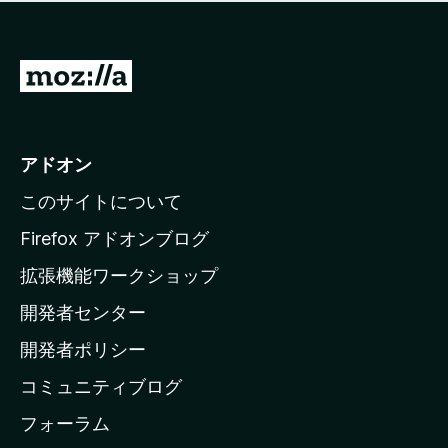
価
せ
さ
ん
れ
て
M
い
o
ま
z
せ
ん
i
アドオン
l
このサイトについて
l
a
Firefox アドオンブログ
の
拡張機能ワークショップ
ホ
開発者センター
ー
ム
開発者ポリシー
ペ
コミュニティブログ
ー
ジ
フォーラム