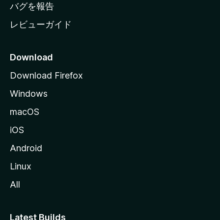
へ
バグを報告
レビューガイド
Download
Download Firefox
Windows
macOS
iOS
Android
Linux
All
Latest Builds