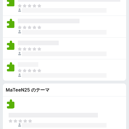
ん
価
い
ま
さ
ま
だ
れ
せ
評
て
ん
価
い
ま
さ
ま
だ
れ
せ
評
て
ん
価
い
ま
さ
ま
だ
れ
せ
評
て
ん
価
い
ま
さ
ま
だ
れ
せ
評
て
ん
MaTeeN25 のテーマ
価
い
さ
ま
れ
せ
て
ん
い
ま
ま
せ
だ