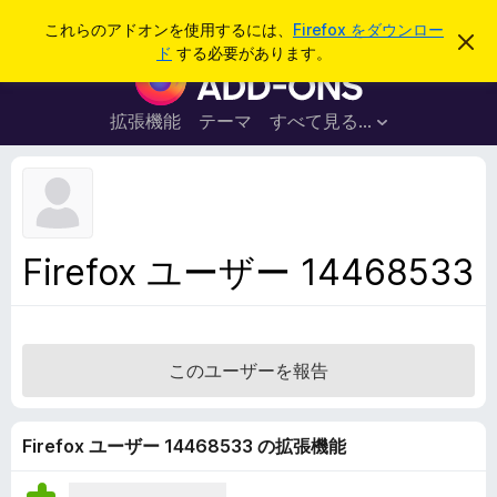
検
ログイン
これらのアドオンを使用するには、
Firefox をダウンロー
こ
索
ド
する必要があります。
の
F
お
i
知
ら
r
拡張機能
テーマ
すべて見る...
せ
e
を
閉
f
じ
o
る
x
ブ
Firefox ユーザー 14468533
ラ
ウ
ザ
ー
このユーザーを報告
ア
ド
オ
Firefox ユーザー 14468533 の拡張機能
ン