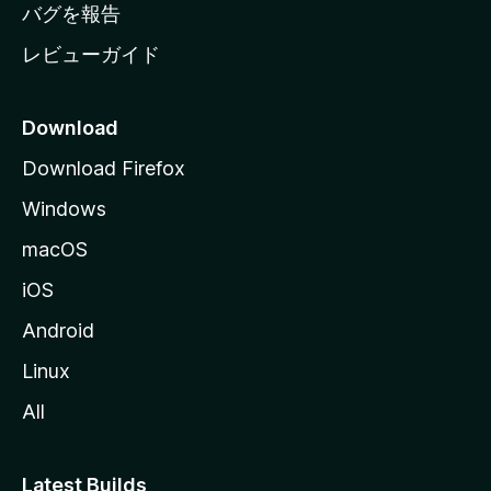
へ
バグを報告
レビューガイド
Download
Download Firefox
Windows
macOS
iOS
Android
Linux
All
Latest Builds