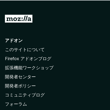
価
せ
さ
ん
れ
て
M
い
o
ま
z
せ
ん
i
アドオン
l
このサイトについて
l
a
Firefox アドオンブログ
の
拡張機能ワークショップ
ホ
開発者センター
ー
ム
開発者ポリシー
ペ
コミュニティブログ
ー
ジ
フォーラム