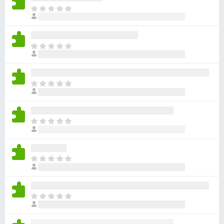
ま
だ
評
価
ま
さ
だ
れ
評
て
価
い
ま
さ
ま
だ
れ
せ
評
て
ん
価
い
ま
さ
ま
だ
れ
せ
評
て
ん
価
い
ま
さ
ま
だ
れ
せ
評
て
ん
価
い
ま
さ
ま
だ
れ
せ
評
て