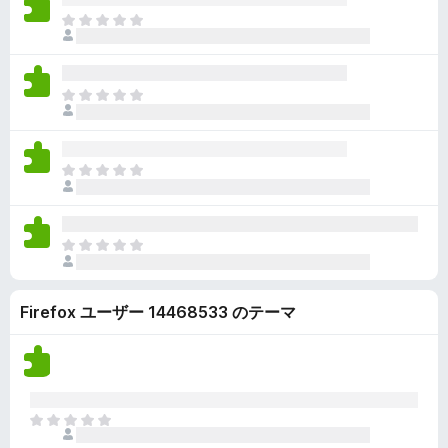
ん
価
い
ま
さ
ま
だ
れ
せ
評
て
ん
価
い
ま
さ
ま
だ
れ
せ
評
て
ん
価
い
ま
さ
ま
だ
れ
せ
評
て
ん
価
い
ま
さ
ま
だ
れ
せ
評
て
ん
Firefox ユーザー 14468533 のテーマ
価
い
さ
ま
れ
せ
て
ん
い
ま
ま
せ
だ