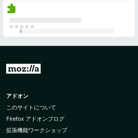
評
ま
価
せ
さ
ん
れ
ま
て
だ
い
評
ま
価
せ
さ
ん
れ
て
M
い
o
ま
z
せ
ん
i
アドオン
l
このサイトについて
l
a
Firefox アドオンブログ
の
拡張機能ワークショップ
ホ