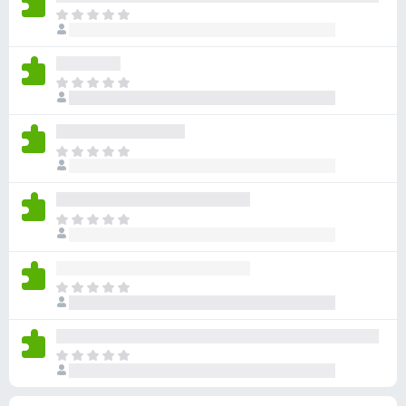
ん
価
い
ま
さ
ま
だ
れ
せ
評
て
ん
価
い
ま
さ
ま
だ
れ
せ
評
て
ん
価
い
ま
さ
ま
だ
れ
せ
評
て
ん
価
い
ま
さ
ま
だ
れ
せ
評
て
ん
価
い
ま
さ
ま
だ
れ
せ
評
て
ん
価
い
ま
さ
ま
だ
れ
せ
評
て