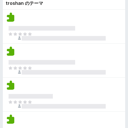
ん
troshan のテーマ
価
い
さ
ま
れ
せ
て
ん
い
ま
ま
せ
だ
ん
評
価
さ
れ
ま
て
だ
い
評
ま
価
せ
さ
ん
れ
ま
て
だ
い
評
ま
価
せ
さ