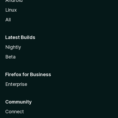
Android
Linux
All
Latest Builds
Nightly
Beta
Firefox for Business
Enterprise
Community
Connect