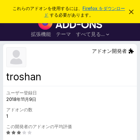
検
ログイン
これらのアドオンを使用するには、
Firefox をダウンロー
こ
索
ド
する必要があります。
の
F
お
i
知
ら
r
拡張機能
テーマ
すべて見る...
せ
e
を
閉
f
アドオン開発者
じ
o
る
x
ブ
troshan
ラ
ウ
ユーザー登録日
ザ
2018年11月9日
ー
ア
アドオンの数
ド
1
オ
この開発者のアドオンの平均評価
ン
5
段