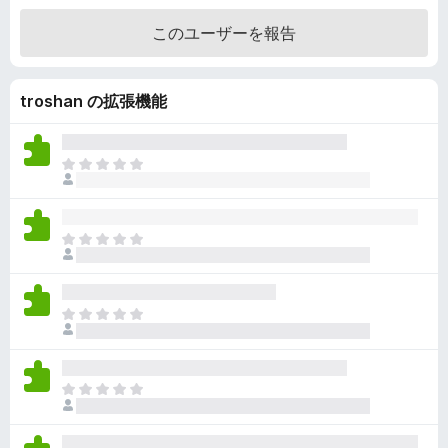
階
このユーザーを報告
中
2
.
troshan の拡張機能
9
の
評
価
ま
だ
評
価
ま
さ
だ
れ
評
て
価
い
ま
さ
ま
だ
れ
せ
評
て
ん
価
い
ま
さ
ま
だ
れ
せ
評
て