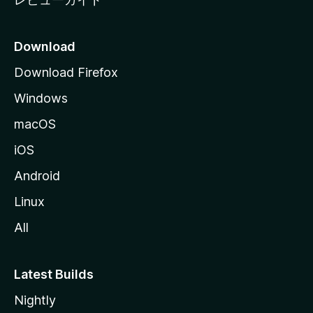
Download
Download Firefox
Windows
macOS
iOS
Android
Linux
All
Latest Builds
Nightly