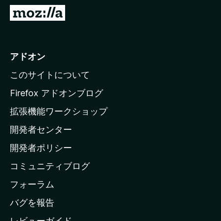
M
o
z
i
アドオン
l
このサイトについて
l
a
Firefox アドオンブログ
の
拡張機能ワークショップ
ホ
開発者センター
ー
ム
開発者ポリシー
ペ
コミュニティブログ
ー
ジ
フォーラム
へ
バグを報告
レビューガイド