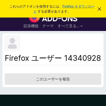
検
ログイン
これらのアドオンを使用するには、
Firefox をダウンロー
こ
索
ド
する必要があります。
の
F
お
i
知
ら
r
拡張機能
テーマ
すべて見る...
せ
e
を
閉
f
じ
o
る
x
ブ
Firefox ユーザー 14340928
ラ
ウ
ザ
ー
このユーザーを報告
ア
ド
オ
ン