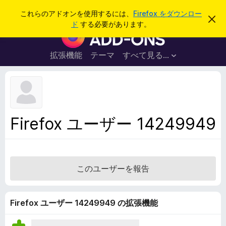
検
ログイン
これらのアドオンを使用するには、
Firefox をダウンロー
こ
索
ド
する必要があります。
の
F
お
i
知
ら
r
拡張機能
テーマ
すべて見る...
せ
e
を
閉
f
じ
o
る
x
ブ
Firefox ユーザー 14249949
ラ
ウ
ザ
ー
このユーザーを報告
ア
ド
オ
Firefox ユーザー 14249949 の拡張機能
ン