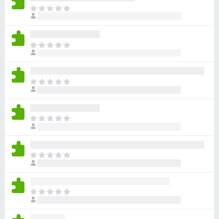
ま
だ
評
価
ま
さ
だ
れ
評
て
価
い
ま
さ
ま
だ
れ
せ
評
て
ん
価
い
ま
さ
ま
だ
れ
せ
評
て
ん
価
い
ま
さ
ま
だ
れ
せ
評
て
ん
価
い
ま
さ
ま
だ
れ
せ
評
て