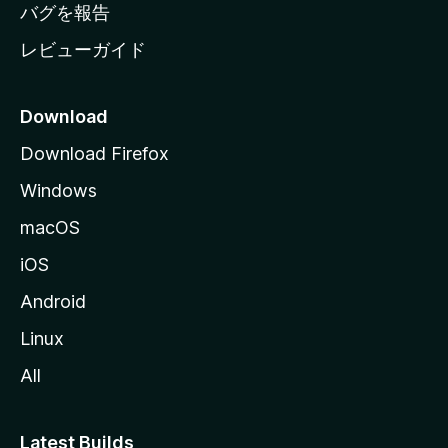
へ
バグを報告
レビューガイド
Download
Download Firefox
Windows
macOS
iOS
Android
Linux
All
Latest Builds