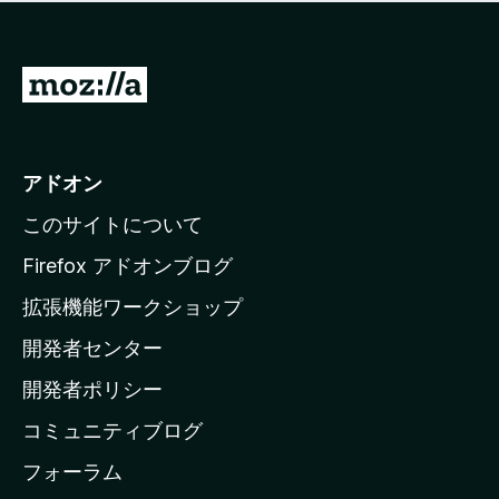
価
せ
さ
ん
れ
て
M
い
o
ま
z
せ
ん
i
アドオン
l
このサイトについて
l
a
Firefox アドオンブログ
の
拡張機能ワークショップ
ホ
開発者センター
ー
ム
開発者ポリシー
ペ
コミュニティブログ
ー
ジ
フォーラム