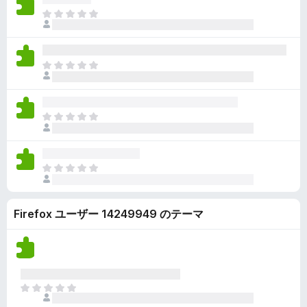
ん
価
い
ま
さ
ま
だ
れ
せ
評
て
ん
価
い
ま
さ
ま
だ
れ
せ
評
て
ん
価
い
ま
さ
ま
だ
れ
せ
評
て
ん
価
い
ま
さ
ま
だ
れ
せ
評
て
ん
Firefox ユーザー 14249949 のテーマ
価
い
さ
ま
れ
せ
て
ん
い
ま
ま
せ
だ