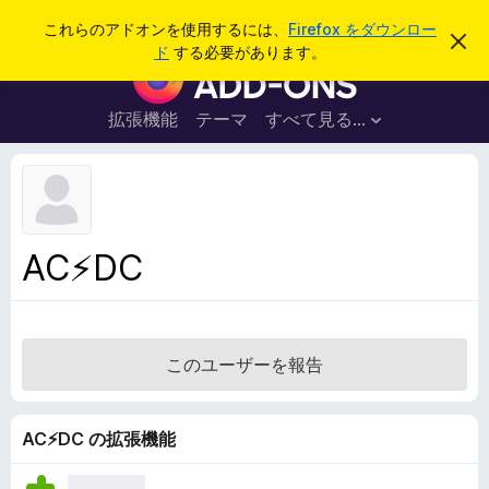
検
ログイン
これらのアドオンを使用するには、
Firefox をダウンロー
こ
索
ド
する必要があります。
の
F
お
i
知
ら
r
拡張機能
テーマ
すべて見る...
せ
e
を
閉
f
じ
o
る
x
ブ
AC⚡️DC
ラ
ウ
ザ
ー
このユーザーを報告
ア
ド
オ
AC⚡️DC の拡張機能
ン