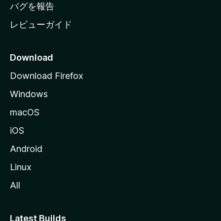
へ
バグを報告
レビューガイド
Download
Download Firefox
Windows
macOS
iOS
Android
Linux
All
Latest Builds