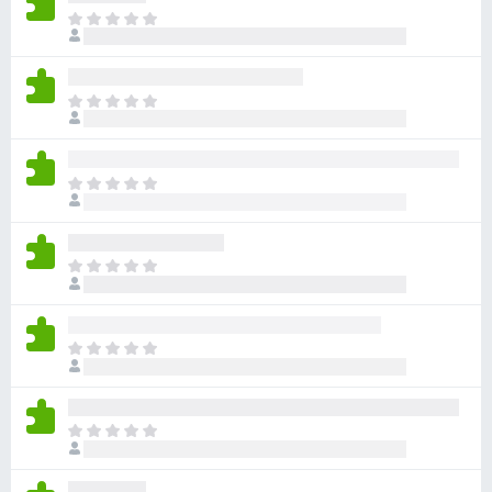
ま
だ
評
価
ま
さ
だ
れ
評
て
価
い
ま
さ
ま
だ
れ
せ
評
て
ん
価
い
ま
さ
ま
だ
れ
せ
評
て
ん
価
い
ま
さ
ま
だ
れ
せ
評
て
ん
価
い
ま
さ
ま
だ
れ
せ
評
て