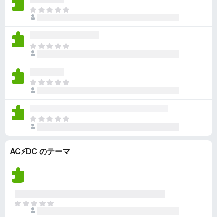
ん
価
い
ま
さ
ま
だ
れ
せ
評
て
ん
価
い
ま
さ
ま
だ
れ
せ
評
て
ん
価
い
ま
さ
ま
だ
れ
せ
評
て
ん
価
い
ま
さ
ま
だ
れ
せ
評
て
ん
AC⚡️DC のテーマ
価
い
さ
ま
れ
せ
て
ん
い
ま
ま
せ
だ