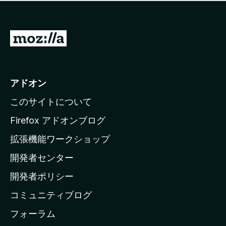
価
せ
さ
ん
れ
て
M
い
o
ま
z
せ
ん
i
アドオン
l
このサイトについて
l
a
Firefox アドオンブログ
の
拡張機能ワークショップ
ホ
開発者センター
ー
ム
開発者ポリシー
ペ
コミュニティブログ
ー
ジ
フォーラム