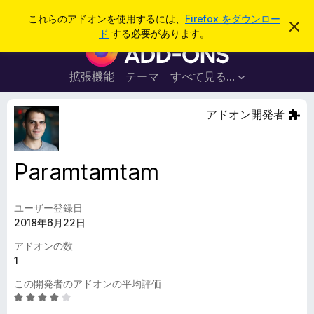
検
ログイン
これらのアドオンを使用するには、
Firefox をダウンロー
こ
索
ド
する必要があります。
の
F
お
i
知
ら
r
拡張機能
テーマ
すべて見る...
せ
e
を
閉
f
アドオン開発者
じ
o
る
x
ブ
Paramtamtam
ラ
ウ
ユーザー登録日
ザ
2018年6月22日
ー
ア
アドオンの数
ド
1
オ
この開発者のアドオンの平均評価
ン
5
段