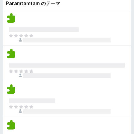
ん
Paramtamtam のテーマ
価
い
さ
ま
れ
せ
て
ん
い
ま
ま
せ
だ
ん
評
価
さ
れ
ま
て
だ
い
評
ま
価
せ
さ
ん
れ
ま
て
だ
い
評
ま
価
せ
さ