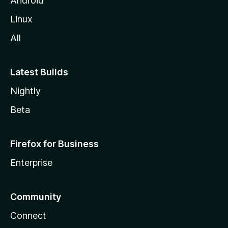
Android
Linux
All
Latest Builds
Nightly
Beta
Firefox for Business
Enterprise
Community
Connect