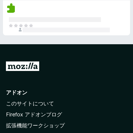
評
ま
価
せ
さ
ん
れ
ま
て
だ
い
評
ま
価
せ
さ
ん
れ
て
M
い
o
ま
z
せ
ん
i
アドオン
l
このサイトについて
l
a
Firefox アドオンブログ
の
拡張機能ワークショップ
ホ