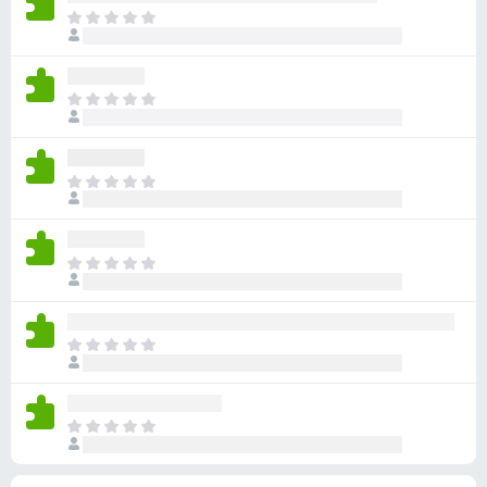
ん
価
い
ま
さ
ま
だ
れ
せ
評
て
ん
価
い
ま
さ
ま
だ
れ
せ
評
て
ん
価
い
ま
さ
ま
だ
れ
せ
評
て
ん
価
い
ま
さ
ま
だ
れ
せ
評
て
ん
価
い
ま
さ
ま
だ
れ
せ
評
て
ん
価
い
ま
さ
ま
だ
れ
せ
評
て