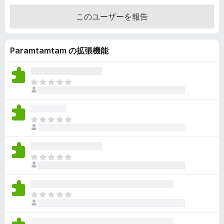
階
このユーザーを報告
中
4
の
Paramtamtam の拡張機能
評
価
ま
だ
評
価
ま
さ
だ
れ
評
て
価
い
ま
さ
ま
だ
れ
せ
評
て
ん
価
い
ま
さ
ま
だ
れ
せ
評
て