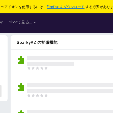
らのアドオンを使用するには、
Firefox をダウンロード
する必要があり
マ
すべて見る...
SparkyAZ の拡張機能
ま
だ
評
価
さ
れ
ま
て
だ
い
評
ま
価