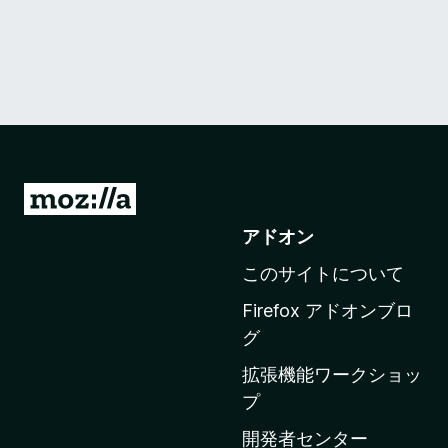
M
o
アドオン
z
このサイトについて
i
l
Firefox アドオンブロ
l
グ
a
拡張機能ワークショッ
の
プ
ホ
ー
開発者センター