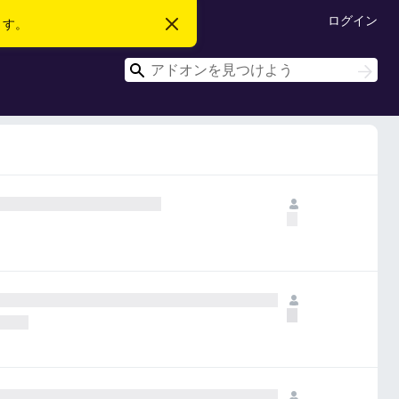
ログイン
ます。
こ
の
お
検
知
検
ら
索
索
せ
を
閉
じ
る