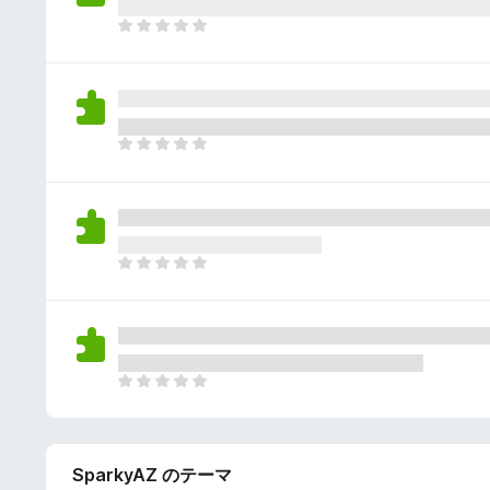
さ
ん
れ
ま
て
だ
い
評
ま
価
せ
さ
ん
れ
ま
て
だ
い
評
ま
価
せ
さ
ん
れ
ま
て
だ
い
評
ま
価
せ
さ
ん
れ
ま
て
だ
い
評
ま
価
せ
SparkyAZ のテーマ
さ