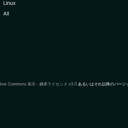
Linux
All
ative Commons 表示・継承ライセンス v3.0
あるいはそれ以降のバージ