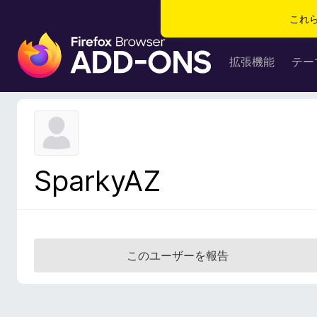
これ
F
i
拡張機能
テー
r
e
f
o
x
ブ
SparkyAZ
ラ
ウ
ザ
ー
ア
このユーザーを報告
ド
オ
ン