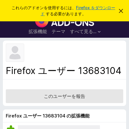
検
ログイン
これらのアドオンを使用するには、
Firefox をダウンロー
こ
索
ド
する必要があります。
の
F
お
i
知
ら
r
拡張機能
テーマ
すべて見る...
せ
e
を
閉
f
じ
o
る
x
ブ
Firefox ユーザー 13683104
ラ
ウ
ザ
ー
このユーザーを報告
ア
ド
オ
Firefox ユーザー 13683104 の拡張機能
ン