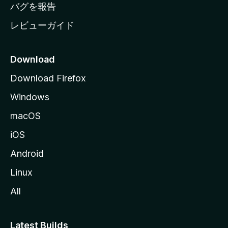
へ
バグを報告
レビューガイド
Download
Download Firefox
Windows
macOS
iOS
Android
Linux
All
Latest Builds