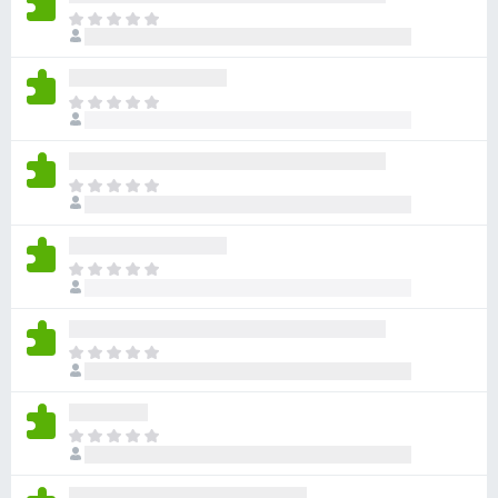
ま
だ
評
価
ま
さ
だ
れ
評
て
価
い
ま
さ
ま
だ
れ
せ
評
て
ん
価
い
ま
さ
ま
だ
れ
せ
評
て
ん
価
い
ま
さ
ま
だ
れ
せ
評
て
ん
価
い
ま
さ
ま
だ
れ
せ
評
て