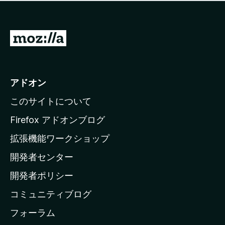
価
せ
さ
ん
れ
て
M
い
o
ま
z
せ
ん
i
アドオン
l
このサイトについて
l
a
Firefox アドオンブログ
の
拡張機能ワークショップ
ホ
開発者センター
ー
ム
開発者ポリシー
ペ
コミュニティブログ
ー
ジ
フォーラム