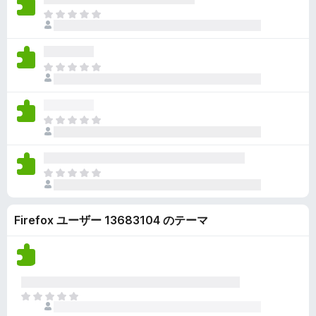
ん
価
い
ま
さ
ま
だ
れ
せ
評
て
ん
価
い
ま
さ
ま
だ
れ
せ
評
て
ん
価
い
ま
さ
ま
だ
れ
せ
評
て
ん
価
い
ま
さ
ま
だ
れ
せ
評
て
ん
Firefox ユーザー 13683104 のテーマ
価
い
さ
ま
れ
せ
て
ん
い
ま
ま
せ
だ