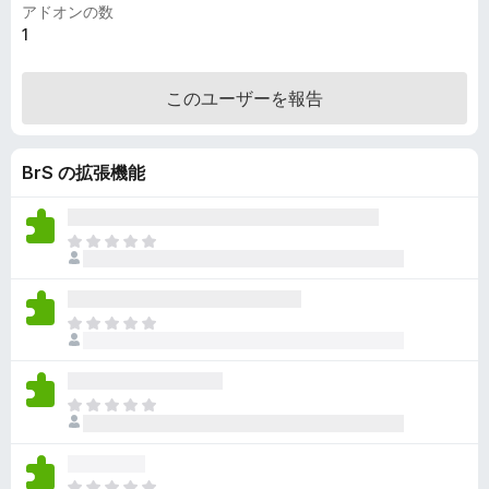
アドオンの数
1
このユーザーを報告
BrS の拡張機能
ま
だ
評
価
ま
さ
だ
れ
評
て
価
い
ま
さ
ま
だ
れ
せ
評
て
ん
価
い