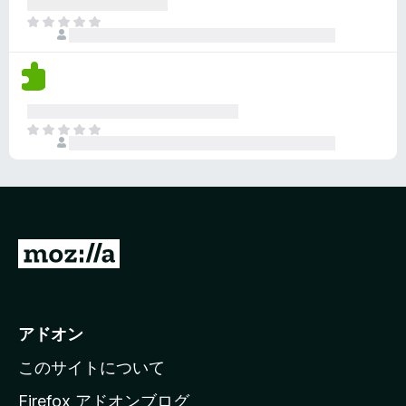
れ
ま
て
だ
い
評
ま
価
せ
さ
ん
れ
ま
て
だ
い
評
ま
価
せ
さ
ん
れ
て
M
い
o
ま
z
せ
ん
i
アドオン
l
このサイトについて
l
a
Firefox アドオンブログ