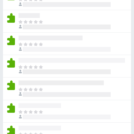
ま
さ
ま
だ
れ
せ
評
て
ん
価
い
ま
さ
ま
だ
れ
せ
評
て
ん
価
い
ま
さ
ま
だ
れ
せ
評
て
ん
価
い
ま
さ
ま
だ
れ
せ
評
て
ん
価
い
ま
さ
ま
だ
れ
せ
評
て
ん
価
い
ま
さ
ま
だ
れ
せ
評
て
ん
価