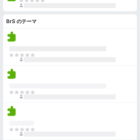
い
ま
さ
ま
だ
れ
せ
評
て
ん
BrS のテーマ
価
い
さ
ま
れ
せ
て
ん
い
ま
ま
せ
だ
ん
評
価
さ
れ
ま
て
だ
い
評
ま
価
せ
さ
ん
れ
ま
て
だ
い