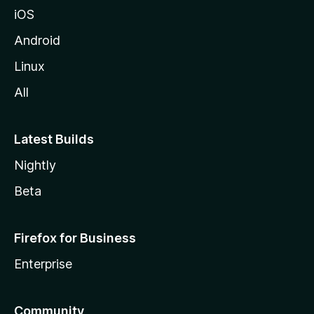
iOS
Android
Linux
All
Latest Builds
Nightly
Beta
Firefox for Business
Enterprise
Community