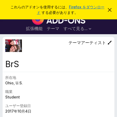
検
ログイン
これらのアドオンを使用するには、
Firefox をダウンロー
こ
索
ド
する必要があります。
の
F
お
i
知
ら
r
拡張機能
テーマ
すべて見る...
せ
e
を
閉
f
テーマアーティスト
じ
o
る
x
ブ
BrS
ラ
ウ
所在地
ザ
Ohio, U.S.
ー
ア
職業
ド
Student
オ
ユーザー登録日
ン
2017年10月4日