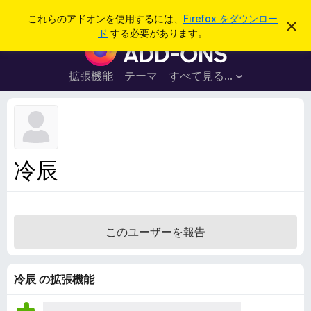
検
ログイン
これらのアドオンを使用するには、
Firefox をダウンロー
こ
索
ド
する必要があります。
の
F
お
i
知
ら
r
拡張機能
テーマ
すべて見る...
せ
e
を
閉
f
じ
o
る
x
ブ
冷辰
ラ
ウ
ザ
ー
このユーザーを報告
ア
ド
オ
冷辰 の拡張機能
ン