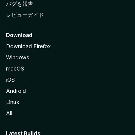
へ
バグを報告
レビューガイド
Download
Download Firefox
Windows
macOS
iOS
Android
Linux
All
Latest Builds