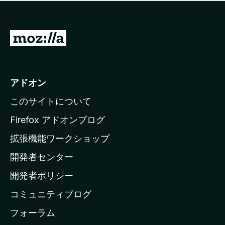
価
せ
さ
ん
れ
て
M
い
o
ま
z
せ
ん
i
アドオン
l
このサイトについて
l
a
Firefox アドオンブログ
の
拡張機能ワークショップ
ホ
開発者センター
ー
ム
開発者ポリシー
ペ
コミュニティブログ
ー
ジ
フォーラム