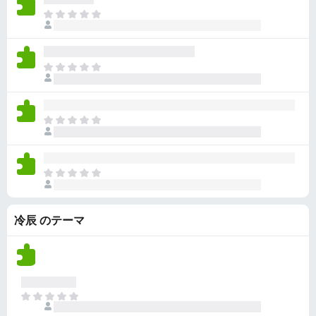
ん
価
い
ま
さ
ま
だ
れ
せ
評
て
ん
価
い
ま
さ
ま
だ
れ
せ
評
て
ん
価
い
ま
さ
ま
だ
れ
せ
評
て
ん
価
い
ま
さ
ま
だ
れ
せ
評
て
ん
冷辰 のテーマ
価
い
さ
ま
れ
せ
て
ん
い
ま
ま
せ
だ