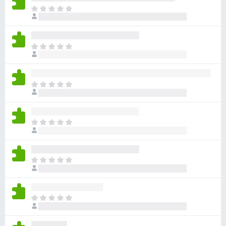
ま
だ
評
価
ま
さ
だ
れ
評
て
価
い
ま
さ
ま
だ
れ
せ
評
て
ん
価
い
ま
さ
ま
だ
れ
せ
評
て
ん
価
い
ま
さ
ま
だ
れ
せ
評
て
ん
価
い
ま
さ
ま
だ
れ
せ
評
て