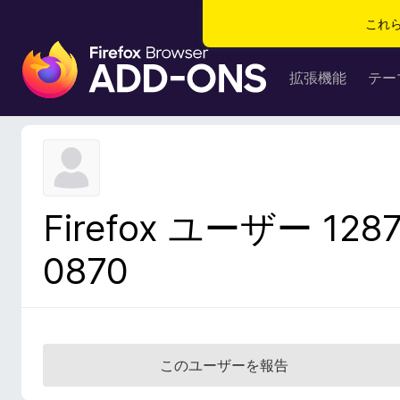
これ
F
i
拡張機能
テー
r
e
f
o
x
ブ
Firefox ユーザー 128
ラ
ウ
0870
ザ
ー
ア
ド
オ
このユーザーを報告
ン