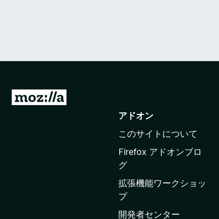
M
o
アドオン
z
このサイトについて
i
l
Firefox アドオンブロ
l
グ
a
拡張機能ワークショッ
の
プ
ホ
ー
開発者センター