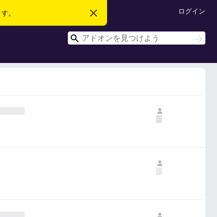
ログイン
ます。
こ
の
お
検
知
検
ら
索
索
せ
を
閉
じ
る