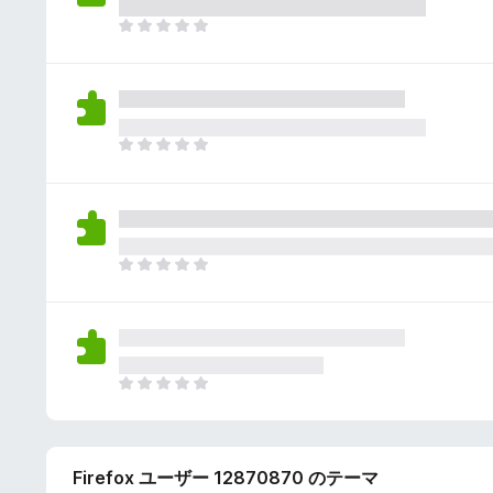
さ
ん
れ
ま
て
だ
い
評
ま
価
せ
さ
ん
れ
ま
て
だ
い
評
ま
価
せ
さ
ん
れ
ま
て
だ
い
評
ま
価
せ
さ
ん
れ
ま
て
だ
い
評
ま
価
せ
Firefox ユーザー 12870870 のテーマ
さ