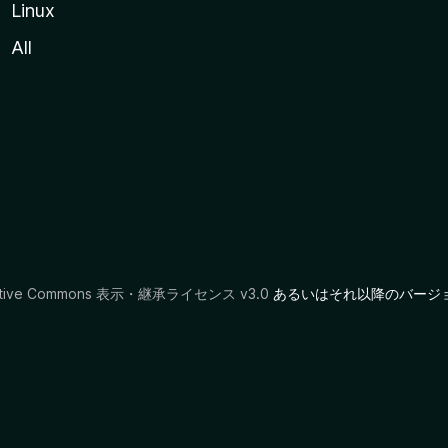
Linux
All
ative Commons 表示・継承ライセンス v3.0
あるいはそれ以降のバージ