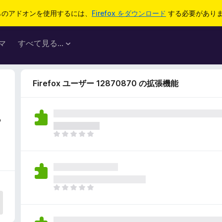
らのアドオンを使用するには、
Firefox をダウンロード
する必要があり
マ
すべて見る...
Firefox ユーザー 12870870 の拡張機能
7
ま
だ
評
価
さ
れ
ま
て
だ
い
評
ま
価