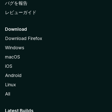
へ
バグを報告
レビューガイド
Download
Download Firefox
Windows
macOS
iOS
Android
Linux
All
Latest Builds