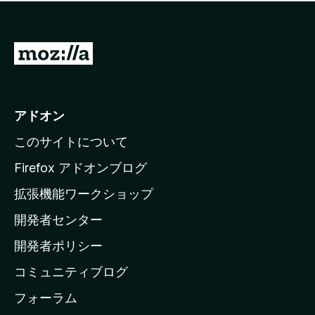
価
せ
さ
ん
れ
て
M
い
o
ま
z
せ
ん
i
アドオン
l
このサイトについて
l
a
Firefox アドオンブログ
の
拡張機能ワークショップ
ホ
開発者センター
ー
ム
開発者ポリシー
ペ
コミュニティブログ
ー
ジ
フォーラム