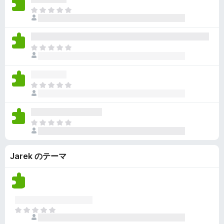
ん
価
い
ま
さ
ま
だ
れ
せ
評
て
ん
価
い
ま
さ
ま
だ
れ
せ
評
て
ん
価
い
ま
さ
ま
だ
れ
せ
評
て
ん
価
い
ま
さ
ま
だ
れ
せ
評
て
ん
Jarek のテーマ
価
い
さ
ま
れ
せ
て
ん
い
ま
ま
せ
だ