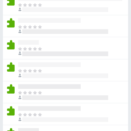
ま
だ
評
価
ま
さ
だ
れ
評
て
価
い
ま
さ
ま
だ
れ
せ
評
て
ん
価
い
ま
さ
ま
だ
れ
せ
評
て
ん
価
い
ま
さ
ま
だ
れ
せ
評
て
ん
価
い
ま
さ
ま
だ
れ
せ
評
て