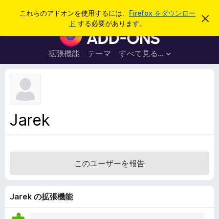
検
ログイン
これらのアドオンを使用するには、
Firefox をダウンロー
こ
索
ド
する必要があります。
の
F
お
i
知
ら
r
拡張機能
テーマ
すべて見る...
せ
e
を
閉
f
じ
o
る
x
ブ
Jarek
ラ
ウ
ザ
ー
このユーザーを報告
ア
ド
オ
Jarek の拡張機能
ン