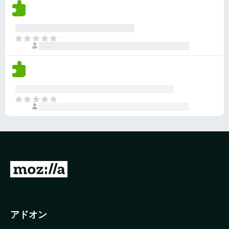
評
ま
価
せ
さ
ん
れ
ま
て
だ
い
評
ま
価
せ
さ
ん
れ
ま
て
だ
い
評
ま
価
せ
さ
ん
れ
て
M
い
o
ま
z
せ
ん
i
アドオン
l