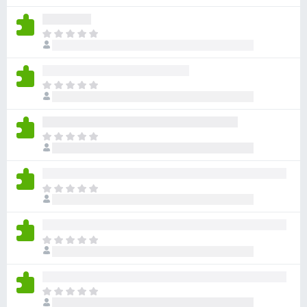
れ
せ
評
て
ん
価
い
ま
さ
ま
だ
れ
せ
評
て
ん
価
い
ま
さ
ま
だ
れ
せ
評
て
ん
価
い
ま
さ
ま
だ
れ
せ
評
て
ん
価
い
ま
さ
ま
だ
れ
せ
評
て
ん
価
い
ま
さ
ま
だ
れ
せ
評
て
ん
価
い
ま
さ
ま