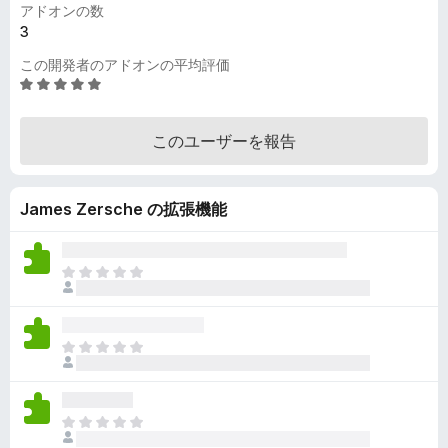
アドオンの数
3
この開発者のアドオンの平均評価
5
段
階
このユーザーを報告
中
5
の
James Zersche の拡張機能
評
価
ま
だ
評
価
ま
さ
だ
れ
評
て
価
い
ま
さ
ま
だ