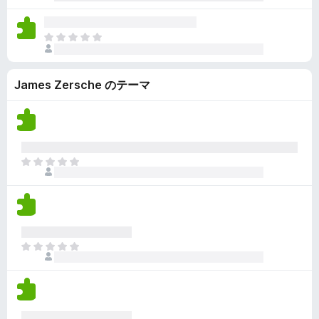
だ
れ
せ
評
て
ん
価
い
ま
さ
ま
だ
れ
せ
評
て
ん
James Zersche のテーマ
価
い
さ
ま
れ
せ
て
ん
い
ま
ま
せ
だ
ん
評
価
さ
れ
ま
て
だ
い
評
ま
価
せ
さ
ん