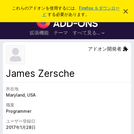
検
ログイン
これらのアドオンを使用するには、
Firefox をダウンロー
こ
索
ド
する必要があります。
の
F
お
i
知
ら
r
拡張機能
テーマ
すべて見る...
せ
e
を
閉
f
アドオン開発者
じ
o
る
x
ブ
James Zersche
ラ
ウ
所在地
ザ
Maryland, USA
ー
ア
職業
ド
Programmer
オ
ユーザー登録日
ン
2017年1月28日