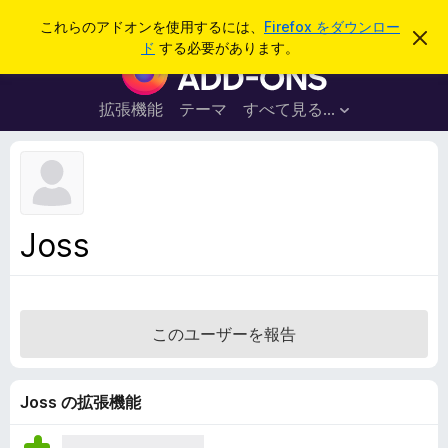
検
ログイン
これらのアドオンを使用するには、
Firefox をダウンロー
こ
索
ド
する必要があります。
の
F
お
i
知
ら
r
拡張機能
テーマ
すべて見る...
せ
e
を
閉
f
じ
o
る
x
ブ
Joss
ラ
ウ
ザ
ー
このユーザーを報告
ア
ド
オ
Joss の拡張機能
ン