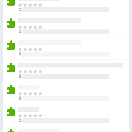
ま
だ
評
価
ま
さ
だ
れ
評
て
価
い
ま
さ
ま
だ
れ
せ
評
て
ん
価
い
ま
さ
ま
だ
れ
せ
評
て
ん
価
い
ま
さ
ま
だ
れ
せ
評
て
ん
価
い
ま
さ
ま
だ
れ
せ
評
て