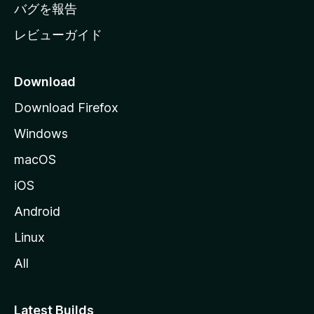
へ
バグを報告
レビューガイド
Download
Download Firefox
Windows
macOS
iOS
Android
Linux
All
Latest Builds