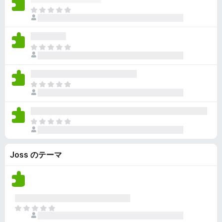
ん
価
い
ま
さ
ま
だ
れ
せ
評
て
ん
価
い
ま
さ
ま
だ
れ
せ
評
て
ん
価
い
ま
さ
ま
だ
れ
せ
評
て
ん
価
い
ま
さ
ま
だ
れ
せ
評
て
ん
Joss のテーマ
価
い
さ
ま
れ
せ
て
ん
い
ま
ま
せ
だ