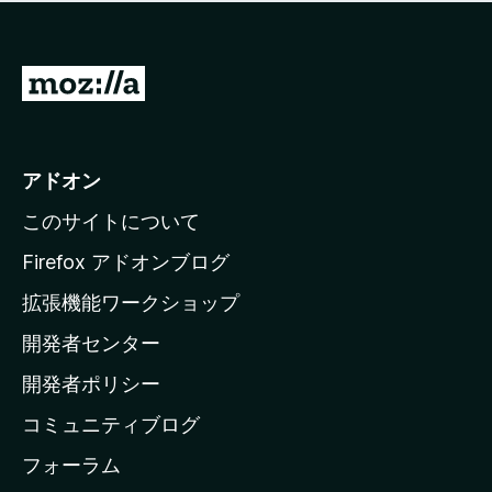
価
せ
さ
ん
れ
て
M
い
o
ま
z
せ
ん
i
アドオン
l
このサイトについて
l
a
Firefox アドオンブログ
の
拡張機能ワークショップ
ホ
開発者センター
ー
ム
開発者ポリシー
ペ
コミュニティブログ
ー
ジ
フォーラム