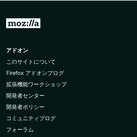
価
せ
さ
ん
れ
て
M
い
o
ま
z
せ
ん
i
アドオン
l
このサイトについて
l
a
Firefox アドオンブログ
の
拡張機能ワークショップ
ホ
開発者センター
ー
ム
開発者ポリシー
ペ
コミュニティブログ
ー
ジ
フォーラム