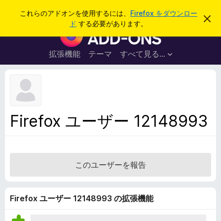
検
ログイン
これらのアドオンを使用するには、
Firefox をダウンロー
こ
索
ド
する必要があります。
の
F
お
i
知
ら
r
拡張機能
テーマ
すべて見る...
せ
e
を
閉
f
じ
o
る
x
ブ
Firefox ユーザー 12148993
ラ
ウ
ザ
ー
このユーザーを報告
ア
ド
オ
Firefox ユーザー 12148993 の拡張機能
ン