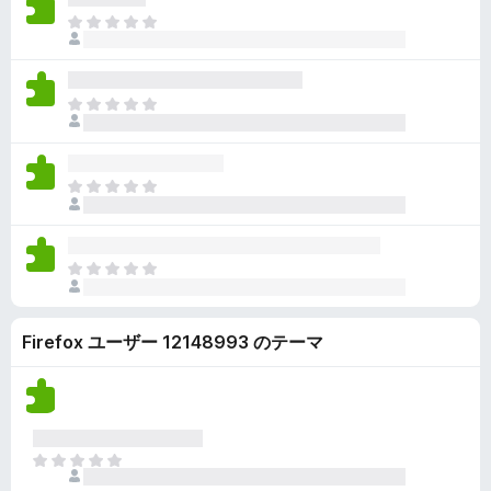
ん
価
い
ま
さ
ま
だ
れ
せ
評
て
ん
価
い
ま
さ
ま
だ
れ
せ
評
て
ん
価
い
ま
さ
ま
だ
れ
せ
評
て
ん
価
い
ま
さ
ま
だ
れ
せ
評
て
ん
Firefox ユーザー 12148993 のテーマ
価
い
さ
ま
れ
せ
て
ん
い
ま
ま
せ
だ