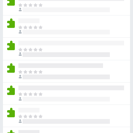
ま
だ
評
価
ま
さ
だ
れ
評
て
価
い
ま
さ
ま
だ
れ
せ
評
て
ん
価
い
ま
さ
ま
だ
れ
せ
評
て
ん
価
い
ま
さ
ま
だ
れ
せ
評
て
ん
価
い
ま
さ
ま
だ
れ
せ
評
て