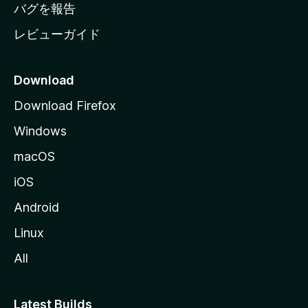
へ
バグを報告
レビューガイド
Download
Download Firefox
Windows
macOS
iOS
Android
Linux
All
Latest Builds