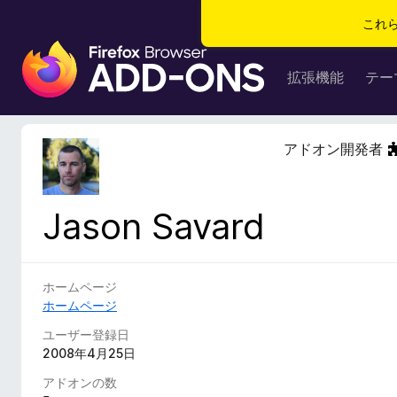
これ
F
i
拡張機能
テー
r
e
f
アドオン開発者
o
x
ブ
Jason Savard
ラ
ウ
ザ
ー
ホームページ
ア
ホームページ
ド
ユーザー登録日
オ
2008年4月25日
ン
アドオンの数