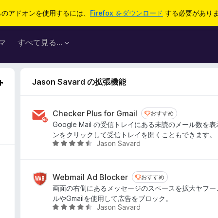
らのアドオンを使用するには、
Firefox をダウンロード
する必要があり
マ
すべて見る...
Jason Savard の拡張機能
Checker Plus for Gmail
おすすめ
おすすめ
Google Mail の受信トレイにある未読のメール数
ンをクリックして受信トレイを開くこともできます。
Jason Savard
5
段
階
中
Webmail Ad Blocker
おすすめ
おすすめ
4
画面の右側にあるメッセージのスペースを拡大ヤフー
.
ルやGmailを使用して広告をブロック。
3
Jason Savard
5
の