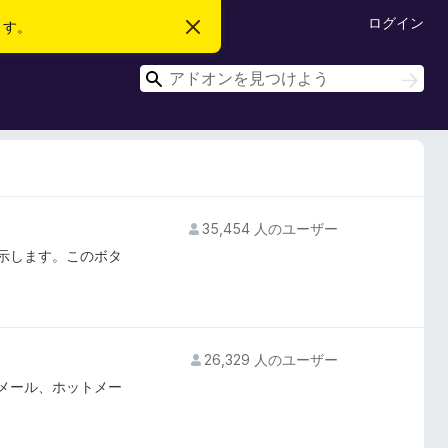
ログイン
ます。
こ
の
お
検
知
検
ら
索
索
せ
を
閉
じ
る
35,454 人のユーザー
を表示します。このボタ
26,329 人のユーザー
メール、ホットメー