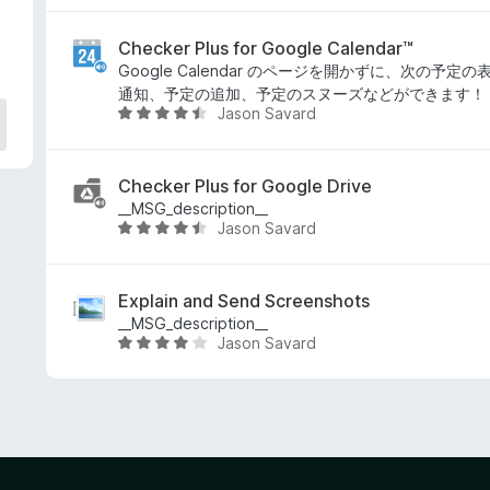
段
評
階
価
中
Checker Plus for Google Calendar™
4
Google Calendar のページを開かずに、次の予
.
通知、予定の追加、予定のスヌーズなどができます！
Jason Savard
4
5
の
段
評
階
価
中
Checker Plus for Google Drive
4
__MSG_description__
Jason Savard
.
5
3
段
の
階
評
中
Explain and Send Screenshots
価
4
__MSG_description__
Jason Savard
.
5
5
段
の
階
評
中
価
3
.
9