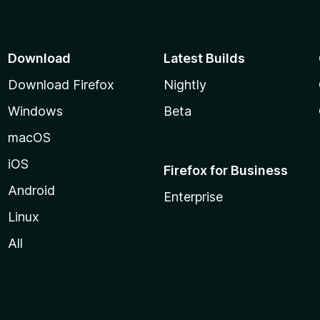
の
評
価
Download
Latest Builds
Download Firefox
Nightly
Windows
Beta
macOS
iOS
Firefox for Business
Android
Enterprise
Linux
All