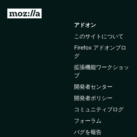
M
o
アドオン
z
このサイトについて
i
l
Firefox アドオンブロ
l
グ
a
拡張機能ワークショッ
の
プ
ホ
ー
開発者センター
ム
開発者ポリシー
ペ
コミュニティブログ
ー
ジ
フォーラム
へ
バグを報告