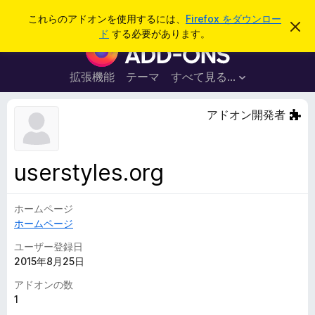
検
ログイン
これらのアドオンを使用するには、
Firefox をダウンロー
こ
索
ド
する必要があります。
の
F
お
i
知
ら
r
拡張機能
テーマ
すべて見る...
せ
e
を
閉
f
アドオン開発者
じ
o
る
x
ブ
userstyles.org
ラ
ウ
ホームページ
ザ
ホームページ
ー
ア
ユーザー登録日
ド
2015年8月25日
オ
アドオンの数
ン
1