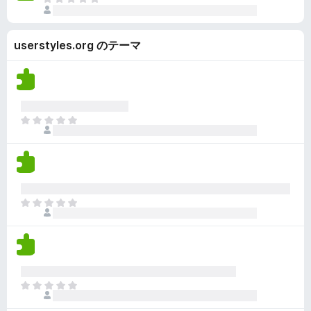
ま
さ
ま
だ
れ
せ
評
て
ん
userstyles.org のテーマ
価
い
さ
ま
れ
せ
て
ん
い
ま
ま
せ
だ
ん
評
価
さ
れ
ま
て
だ
い
評
ま
価
せ
さ
ん
れ
ま
て
だ
い