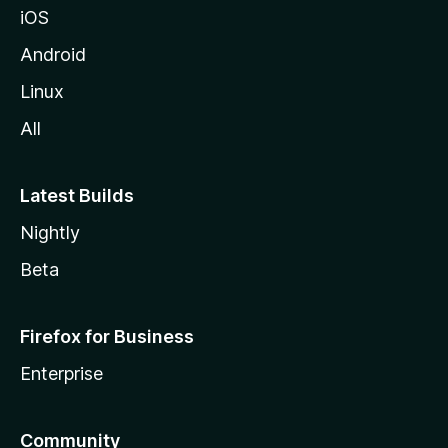
iOS
Android
Linux
All
Latest Builds
Nightly
Beta
Firefox for Business
Enterprise
Community