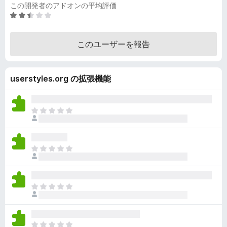
この開発者のアドオンの平均評価
5
段
階
このユーザーを報告
中
2
.
userstyles.org の拡張機能
7
の
評
価
ま
だ
評
価
ま
さ
だ
れ
評
て
価
い
ま
さ
ま
だ
れ
せ
評
て
ん
価
い
ま