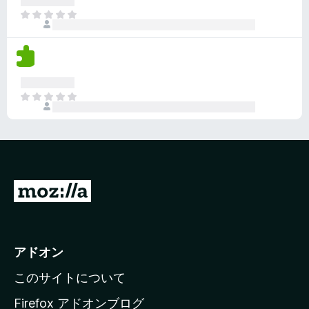
れ
ま
て
だ
い
評
ま
価
せ
さ
ん
れ
ま
て
だ
い
評
ま
価
せ
さ
ん
れ
て
M
い
o
ま
z
せ
ん
i
アドオン
l
このサイトについて
l
a
Firefox アドオンブログ