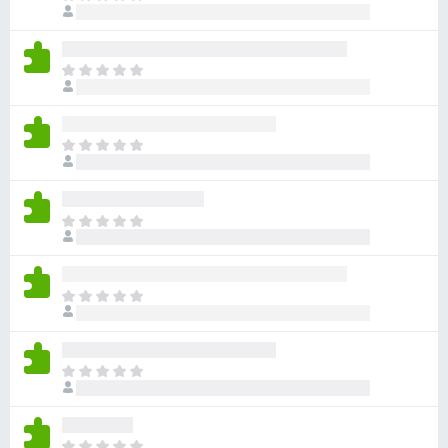
さ
ま
だ
れ
せ
評
て
ん
価
い
ま
さ
ま
だ
れ
せ
評
て
ん
価
い
ま
さ
ま
だ
れ
せ
評
て
ん
価
い
ま
さ
ま
だ
れ
せ
評
て
ん
価
い
ま
さ
ま
だ
れ
せ
評
て
ん
価
い
ま
さ
ま
だ
れ
せ
評
て
ん
価
い