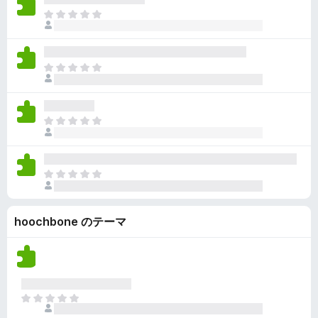
ん
価
い
ま
さ
ま
だ
れ
せ
評
て
ん
価
い
ま
さ
ま
だ
れ
せ
評
て
ん
価
い
ま
さ
ま
だ
れ
せ
評
て
ん
価
い
ま
さ
ま
だ
れ
せ
評
て
ん
hoochbone のテーマ
価
い
さ
ま
れ
せ
て
ん
い
ま
ま
せ
だ