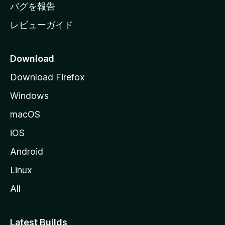
へ
バグを報告
レビューガイド
Download
Download Firefox
Windows
macOS
iOS
Android
Linux
All
Latest Builds