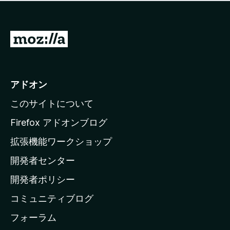
価
せ
さ
ん
れ
て
M
い
o
ま
z
せ
ん
i
アドオン
l
このサイトについて
l
a
Firefox アドオンブログ
の
拡張機能ワークショップ
ホ
開発者センター
ー
ム
開発者ポリシー
ペ
コミュニティブログ
ー
ジ
フォーラム