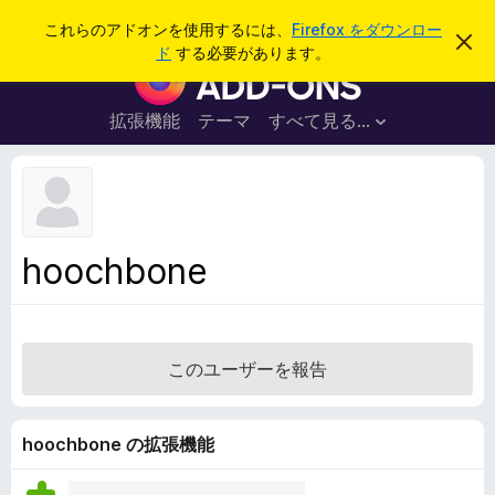
検
ログイン
これらのアドオンを使用するには、
Firefox をダウンロー
こ
索
ド
する必要があります。
の
F
お
i
知
ら
r
拡張機能
テーマ
すべて見る...
せ
e
を
閉
f
じ
o
る
x
ブ
hoochbone
ラ
ウ
ザ
ー
このユーザーを報告
ア
ド
オ
hoochbone の拡張機能
ン