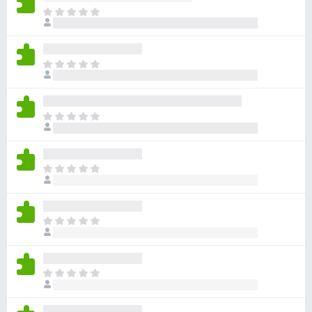
ま
だ
評
価
ま
さ
だ
れ
評
て
価
い
ま
さ
ま
だ
れ
せ
評
て
ん
価
い
ま
さ
ま
だ
れ
せ
評
て
ん
価
い
ま
さ
ま
だ
れ
せ
評
て
ん
価
い
ま
さ
ま
だ
れ
せ
評
て