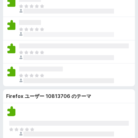
ん
価
い
ま
さ
ま
だ
れ
せ
評
て
ん
価
い
ま
さ
ま
だ
れ
せ
評
て
ん
価
い
ま
さ
ま
だ
れ
せ
評
て
ん
価
い
ま
さ
ま
だ
れ
せ
評
て
ん
Firefox ユーザー 10813706 のテーマ
価
い
さ
ま
れ
せ
て
ん
い
ま
ま
せ
だ