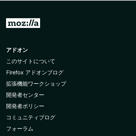
価
せ
さ
ん
れ
て
M
い
o
ま
z
せ
ん
i
アドオン
l
このサイトについて
l
a
Firefox アドオンブログ
の
拡張機能ワークショップ
ホ
開発者センター
ー
ム
開発者ポリシー
ペ
コミュニティブログ
ー
ジ
フォーラム