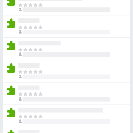
ま
だ
評
価
ま
さ
だ
れ
評
て
価
い
ま
さ
ま
だ
れ
せ
評
て
ん
価
い
ま
さ
ま
だ
れ
せ
評
て
ん
価
い
ま
さ
ま
だ
れ
せ
評
て
ん
価
い
ま
さ
ま
だ
れ
せ
評
て