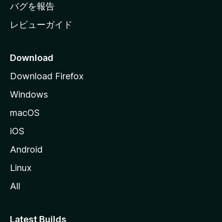
へ
バグを報告
レビューガイド
Download
Download Firefox
Windows
macOS
iOS
Android
Linux
All
Latest Builds