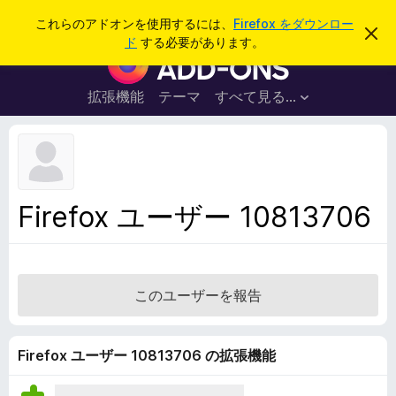
検
ログイン
これらのアドオンを使用するには、
Firefox をダウンロー
こ
索
ド
する必要があります。
の
F
お
i
知
ら
r
拡張機能
テーマ
すべて見る...
せ
e
を
閉
f
じ
o
る
x
ブ
Firefox ユーザー 10813706
ラ
ウ
ザ
ー
このユーザーを報告
ア
ド
オ
Firefox ユーザー 10813706 の拡張機能
ン