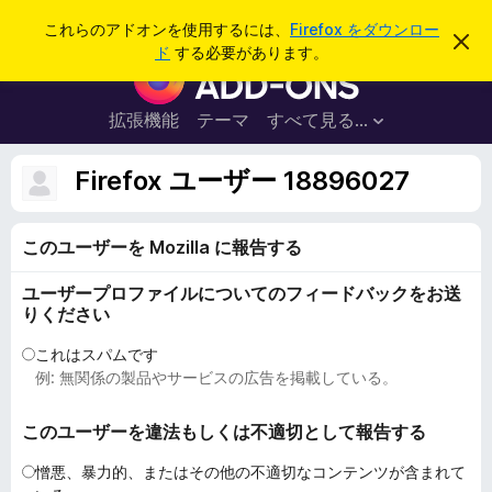
検
ログイン
これらのアドオンを使用するには、
Firefox をダウンロー
こ
索
ド
する必要があります。
の
F
お
i
知
ら
r
拡張機能
テーマ
すべて見る...
せ
e
を
閉
f
Firefox ユーザー 18896027
じ
o
る
x
このユーザーを Mozilla に報告する
ブ
ラ
ユーザープロファイルについてのフィードバックをお送
ウ
りください
ザ
ー
これはスパムです
例: 無関係の製品やサービスの広告を掲載している。
ア
ド
このユーザーを違法もしくは不適切として報告する
オ
ン
憎悪、暴力的、またはその他の不適切なコンテンツが含まれて