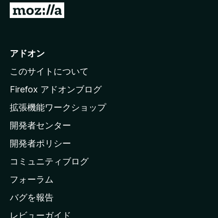
M
o
z
i
アドオン
l
このサイトについて
l
a
Firefox アドオンブログ
の
拡張機能ワークショップ
ホ
開発者センター
ー
ム
開発者ポリシー
ペ
コミュニティブログ
ー
ジ
フォーラム
へ
バグを報告
レビューガイド