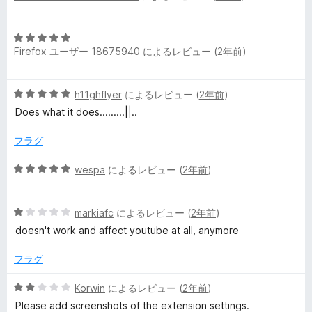
ー
階
の
中
評
5
1
価
Firefox ユーザー 18675940
によるレビュー (
2年前
)
段
の
階
評
中
価
5
h11ghflyer
によるレビュー (
2年前
)
5
段
の
Does what it does.........||..
階
評
中
価
フラグ
5
の
5
wespa
によるレビュー (
2年前
)
評
段
価
階
5
中
markiafc
によるレビュー (
2年前
)
段
5
doesn't work and affect youtube at all, anymore
階
の
中
評
フラグ
1
価
の
5
Korwin
によるレビュー (
2年前
)
評
段
Please add screenshots of the extension settings.