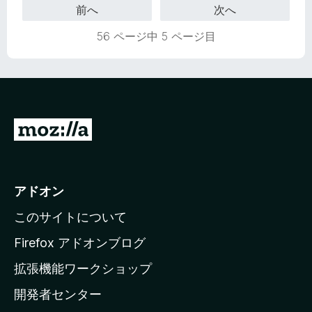
前へ
次へ
5
の
56 ページ中 5 ページ目
評
価
M
o
z
i
アドオン
l
このサイトについて
l
a
Firefox アドオンブログ
の
拡張機能ワークショップ
ホ
開発者センター
ー