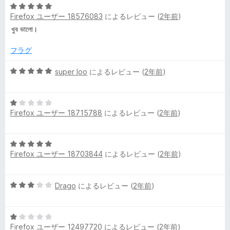
5
中
価
i
Firefox ユーザー 18576083
によるレビュー (
2年前
)
段
4
階
の
খুব ভালো।
中
評
t
5
価
フラグ
の
i
評
5
super loo
によるレビュー (
2年前
)
価
段
o
階
5
中
Firefox ユーザー 18715788
によるレビュー (
2年前
)
段
n
5
階
の
中
評
の
5
1
価
Firefox ユーザー 18703844
によるレビュー (
2年前
)
段
の
レ
階
評
中
価
5
Drago
によるレビュー (
2年前
)
5
ビ
段
の
階
評
ュ
5
中
価
Firefox ユーザー 12497720
によるレビュー (
2年前
)
段
3