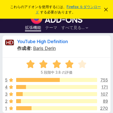
検
ログイン
これらのアドオンを使用するには、
Firefox をダウンロー
こ
索
ド
する必要があります。
の
F
お
i
知
ら
r
拡張機能
テーマ
すべて見る...
せ
e
を
閉
f
Y
YouTube High Definition
じ
o
る
作成者:
Baris Derin
x
o
ブ
5
ラ
u
段
ウ
5 段階中 3.8 の評価
階
ザ
T
中
5
755
ー
3
4
171
ア
u
.
ド
3
107
8
オ
の
b
2
89
評
ン
1
270
価