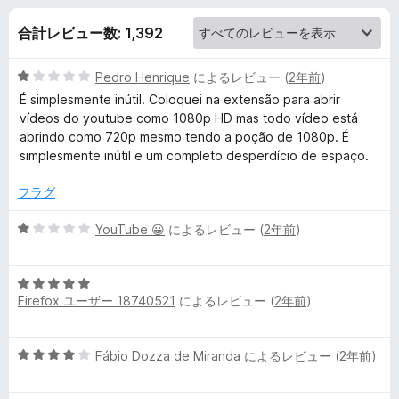
e
合計レビュー数: 1,392
H
5
Pedro Henrique
によるレビュー (
2年前
)
i
段
É simplesmente inútil. Coloquei na extensão para abrir
階
vídeos do youtube como 1080p HD mas todo vídeo está
g
中
abrindo como 720p mesmo tendo a poção de 1080p. É
1
simplesmente inútil e um completo desperdício de espaço.
h
の
評
フラグ
価
D
5
YouTube 😀
によるレビュー (
2年前
)
段
e
階
5
中
f
Firefox ユーザー 18740521
によるレビュー (
2年前
)
段
1
階
の
中
i
評
5
Fábio Dozza de Miranda
によるレビュー (
2年前
)
5
価
段
の
n
階
評