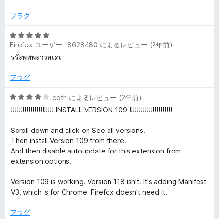
価
階
中
フラグ
2
の
5
評
Firefox ユーザー 18628480
によるレビュー (
2年前
)
段
価
階
รรัะพพพะาวสเดเ
中
5
フラグ
の
評
5
coth
によるレビュー (
2年前
)
価
段
!!!!!!!!!!!!!!!!!!!!!! INSTALL VERSION 109 !!!!!!!!!!!!!!!!!!!!!!
階
中
Scroll down and click on See all versions.
4
Then install Version 109 from there.
の
And then disable autoupdate for this extension from
評
extension options.
価
Version 109 is working. Version 118 isn't. It's adding Manifest
V3, which is for Chrome. Firefox doesn't need it.
フラグ