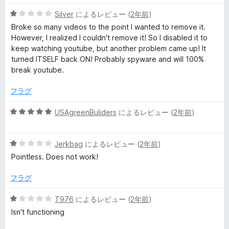
5
Silver
によるレビュー (
2年前
)
段
Broke so many videos to the point I wanted to remove it.
階
However, I realized I couldn't remove it! So I disabled it to
中
keep watching youtube, but another problem came up! It
1
turned ITSELF back ON! Probably spyware and will 100%
の
break youtube.
評
価
フラグ
5
USAgreenBuliders
によるレビュー (
2年前
)
段
階
5
中
Jerkbag
によるレビュー (
2年前
)
段
5
Pointless. Does not work!
階
の
中
評
フラグ
1
価
の
5
T976
によるレビュー (
2年前
)
評
段
Isn't functioning
価
階