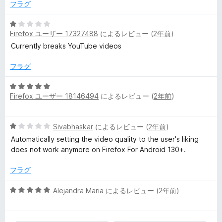
中
フラグ
1
の
5
評
Firefox ユーザー 17327488
によるレビュー (
2年前
)
段
価
階
Currently breaks YouTube videos
中
1
フラグ
の
評
5
Firefox ユーザー 18146494
によるレビュー (
2年前
)
価
段
階
中
5
Sivabhaskar
によるレビュー (
2年前
)
5
段
の
Automatically setting the video quality to the user's liking
階
評
does not work anymore on Firefox For Android 130+.
中
価
1
フラグ
の
評
5
Alejandra Maria
によるレビュー (
2年前
)
価
段
階
中