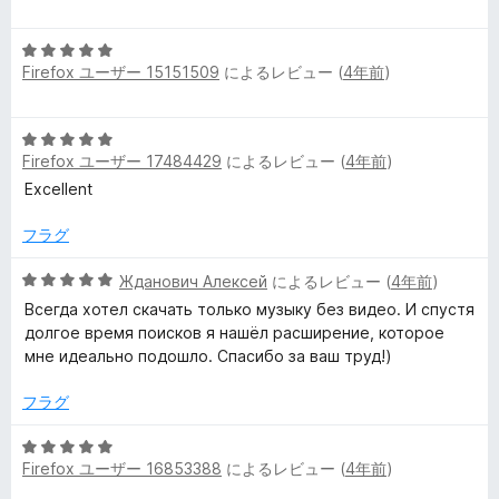
評
段
価
階
5
中
Firefox ユーザー 15151509
によるレビュー (
4年前
)
段
5
階
の
中
評
5
5
価
Firefox ユーザー 17484429
によるレビュー (
4年前
)
段
の
階
Excellent
評
中
価
5
フラグ
の
評
5
Жданович Алексей
によるレビュー (
4年前
)
価
段
Всегда хотел скачать только музыку без видео. И спустя
階
долгое время поисков я нашёл расширение, которое
中
мне идеально подошло. Спасибо за ваш труд!)
5
の
フラグ
評
価
5
Firefox ユーザー 16853388
によるレビュー (
4年前
)
段
階