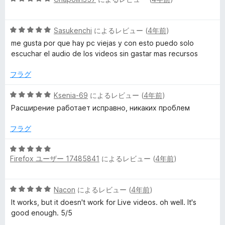
価
段
5
階
の
5
中
Sasukenchi
によるレビュー (
4年前
)
評
段
5
価
me gusta por que hay pc viejas y con esto puedo solo
階
の
escuchar el audio de los videos sin gastar mas recursos
中
評
5
価
フラグ
の
評
5
Ksenia-69
によるレビュー (
4年前
)
価
段
Расширение работает исправно, никаких проблем
階
中
フラグ
5
の
5
評
Firefox ユーザー 17485841
によるレビュー (
4年前
)
段
価
階
中
5
Nacon
によるレビュー (
4年前
)
5
段
の
It works, but it doesn't work for Live videos. oh well. It's
階
評
good enough. 5/5
中
価