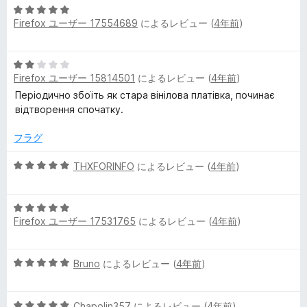
評
5
ー
価
Firefox ユーザー 17554689
によるレビュー (
4年前
)
段
階
中
5
5
Firefox ユーザー 15814501
によるレビュー (
4年前
)
段
の
階
Періодично збоїть як стара вінілова платівка, починає
評
中
відтворення спочатку.
価
2
の
フラグ
評
価
5
THXFORINFO
によるレビュー (
4年前
)
段
階
5
中
Firefox ユーザー 17531765
によるレビュー (
4年前
)
段
5
階
の
中
評
5
Bruno
によるレビュー (
4年前
)
5
価
段
の
階
評
5
中
Chapolin357
によるレビュー (
4年前
)