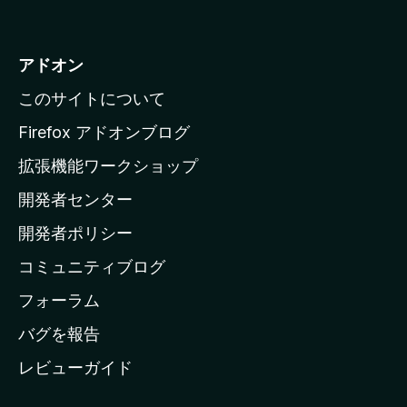
o
z
i
アドオン
l
このサイトについて
l
a
Firefox アドオンブログ
の
拡張機能ワークショップ
ホ
開発者センター
ー
ム
開発者ポリシー
ペ
コミュニティブログ
ー
ジ
フォーラム
へ
バグを報告
レビューガイド