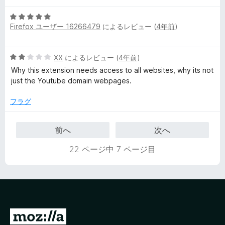
中
5
5
Firefox ユーザー 16266479
によるレビュー (
4年前
)
段
の
階
評
中
価
5
XX
によるレビュー (
4年前
)
5
段
の
Why this extension needs access to all websites, why its not
階
評
just the Youtube domain webpages.
中
価
2
フラグ
の
評
前へ
次へ
価
22 ページ中 7 ページ目
M