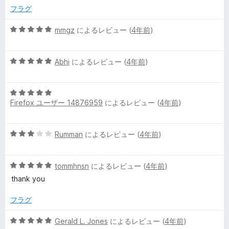
5
フラグ
の
評
5
mmgz
によるレビュー (
4年前
)
価
段
階
5
中
Abhi
によるレビュー (
4年前
)
段
5
階
の
5
中
評
Firefox ユーザー 14876959
によるレビュー (
4年前
)
段
5
価
階
の
中
評
5
Rumman
によるレビュー (
4年前
)
5
価
段
の
階
評
5
中
tommhnsn
によるレビュー (
4年前
)
価
段
3
thank you
階
の
中
評
フラグ
5
価
の
5
Gerald L. Jones
によるレビュー (
4年前
)