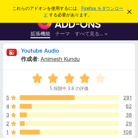
検
ログイン
これらのアドオンを使用するには、
Firefox をダウンロー
こ
索
ド
する必要があります。
の
F
お
i
知
ら
r
拡張機能
テーマ
すべて見る...
せ
e
を
閉
f
Y
Youtube Audio
じ
o
る
作成者:
Animesh Kundu
x
o
ブ
5
ラ
u
段
ウ
5 段階中 3.8 の評価
階
ザ
t
中
5
291
ー
3
4
62
ア
u
.
ド
3
38
8
オ
の
b
2
29
評
ン
1
108
価