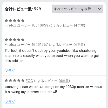
e
合計レビュー数: 528
A
5
u
Firefox ユーザー 16546993
によるレビュー (
4年前
)
段
階
d
中
5
5
Firefox ユーザー 16461957
によるレビュー (
4年前
)
段
i
の
階
Perfect, it doesn't destroy your youtube (like chaptering
評
中
etc..) so is exactly what you expect when you want to get
価
o
5
this add-on
の
の
評
フラグ
価
5
レ
EGG
によるレビュー (
4年前
)
段
amazing, i can watch 4k songs on my 1080p monitor without
階
it slowing my internet to a crawl!
ビ
中
5
フラグ
ュ
の