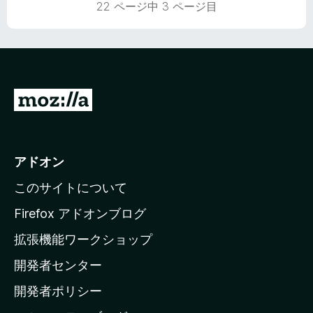
評
22 ページ中 3 ページ目
価
M
o
z
i
アドオン
l
このサイトについて
l
a
Firefox アドオンブログ
の
拡張機能ワークショップ
ホ
開発者センター
ー
ム
開発者ポリシー
ペ