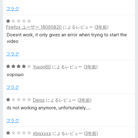
中
評
1
価
フラグ
の
評
5
価
Firefox ユーザー 18095820
によるレビュー (
3年前
)
段
階
Doesnt work, it only gives an error when trying to start the
中
video
1
の
フラグ
評
価
5
Yuson60
によるレビュー (
3年前
)
段
хорошо
階
中
フラグ
4
の
5
Deniz
によるレビュー (
3年前
)
評
段
its not working anymore, unfortunately....
価
階
中
フラグ
1
の
5
irbisxxxx
によるレビュー (
3年前
)