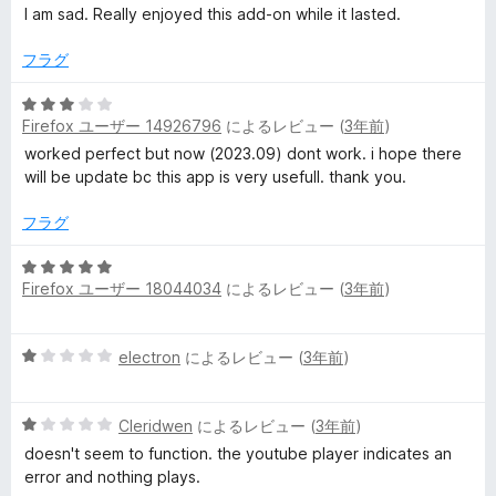
評
I am sad. Really enjoyed this add-on while it lasted.
価
フラグ
5
Firefox ユーザー 14926796
によるレビュー (
3年前
)
段
階
worked perfect but now (2023.09) dont work. i hope there
中
will be update bc this app is very usefull. thank you.
3
の
フラグ
評
価
5
Firefox ユーザー 18044034
によるレビュー (
3年前
)
段
階
中
5
electron
によるレビュー (
3年前
)
5
段
の
階
評
5
中
Cleridwen
によるレビュー (
3年前
)
価
段
1
doesn't seem to function. the youtube player indicates an
階
の
error and nothing plays.
中
評