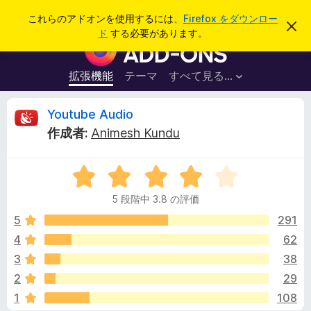
検
ログイン
これらのアドオンを使用するには、
Firefox をダウンロー
こ
索
ド
する必要があります。
の
F
お
i
知
ら
r
拡張機能
テーマ
すべて見る...
せ
e
を
閉
f
Y
Youtube Audio
じ
o
る
作成者:
Animesh Kundu
x
o
ブ
5
ラ
u
段
ウ
5 段階中 3.8 の評価
階
ザ
t
中
5
291
ー
3
4
62
ア
u
.
ド
3
38
8
オ
の
b
2
29
評
ン
1
108
価