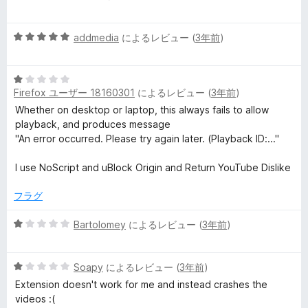
段
3
ー
階
の
5
中
addmedia
によるレビュー (
3年前
)
評
段
5
価
階
の
5
中
評
Firefox ユーザー 18160301
によるレビュー (
3年前
)
段
5
価
階
の
Whether on desktop or laptop, this always fails to allow
中
評
playback, and produces message
1
価
"An error occurred. Please try again later. (Playback ID:..."
の
評
I use NoScript and uBlock Origin and Return YouTube Dislike
価
フラグ
5
Bartolomey
によるレビュー (
3年前
)
段
階
5
中
Soapy
によるレビュー (
3年前
)
段
1
Extension doesn't work for me and instead crashes the
階
の
videos :(