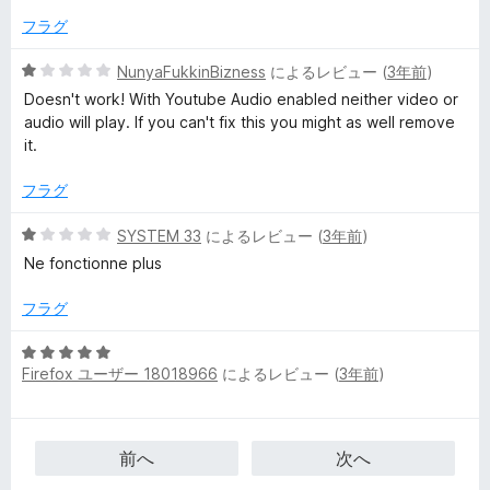
1
価
フラグ
の
評
5
NunyaFukkinBizness
によるレビュー (
3年前
)
価
段
Doesn't work! With Youtube Audio enabled neither video or
階
audio will play. If you can't fix this you might as well remove
中
it.
1
の
フラグ
評
価
5
SYSTEM 33
によるレビュー (
3年前
)
段
Ne fonctionne plus
階
中
フラグ
1
の
5
評
Firefox ユーザー 18018966
によるレビュー (
3年前
)
段
価
階
中
5
前へ
次へ
の