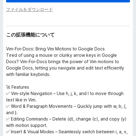
ファイルをダウンロード
この拡張機能について
Vim-For-Docs: Bring Vim Motions to Google Docs
Tired of using a mouse or clunky arrow keys in Google
Docs? Vim-For-Docs brings the power of Vim motions to
Google Docs, letting you navigate and edit text efficiently
with familiar keybinds.
🚀 Features
✅ Vim-style Navigation – Use h, j, k, and l to move through
text like in Vim.
✅ Word & Paragraph Movements – Quickly jump with w, b, {,
and }.
✅ Editing Commands – Delete (d), change (c), and copy (y)
with motion support.
✅ Insert & Visual Modes – Seamlessly switch between i, a, v,