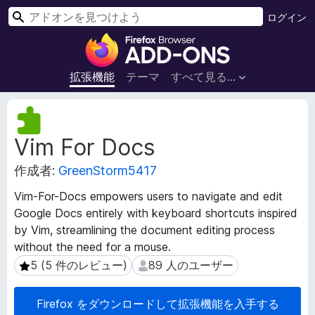
検
ログイン
索
F
i
r
拡張機能
テーマ
すべて見る...
e
f
拡
o
張
Vim For Docs
機
x
能
ブ
作成者:
GreenStorm5417
メ
ラ
タ
ウ
Vim-For-Docs empowers users to navigate and edit
デ
ザ
Google Docs entirely with keyboard shortcuts inspired
ー
ー
by Vim, streamlining the document editing process
タ
ア
without the need for a mouse.
ド
5 (5 件のレビュー)
89 人のユーザー
5 (5 件のレビュー)
89 人のユーザー
オ
ン
Firefox をダウンロードして拡張機能を入手する