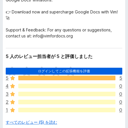
👉 Download now and supercharge Google Docs with Vim!
🚀
Support & Feedback: For any questions or suggestions,
contact us at: info@vimfordocs.org
5 人のレビュー担当者が 5 と評価しました
ま
ログインしてこの拡張機能を評価
だ
5
5
評
4
0
価
さ
3
0
れ
2
0
て
1
0
い
ま
すべてのレビュー (5) を読む
せ