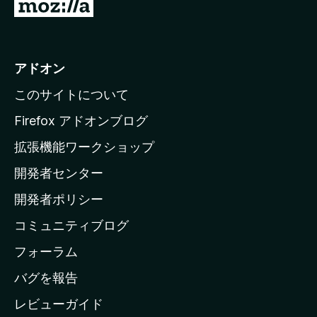
M
o
z
i
アドオン
l
このサイトについて
l
a
Firefox アドオンブログ
の
拡張機能ワークショップ
ホ
開発者センター
ー
ム
開発者ポリシー
ペ
コミュニティブログ
ー
ジ
フォーラム
へ
バグを報告
レビューガイド