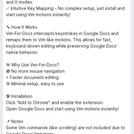
and V modes.
✅ Intuitive Key Mapping – No complex setup, just install and
start using Vim motions instantly!
🔧 How It Works
Vim-For-Docs intercepts keystrokes in Google Docs and
remaps them to Vim-like motions. This allows for fast,
keyboard-driven editing while preserving Google Docs'
native behavior.
🎯 Why Use Vim-For-Docs?
🚫 No more mouse navigation
⚡ Faster document editing
🎯 Minimal setup, easy to use
🛠 Installation
Click "Add to Chrome" and enable the extension.
Open Google Docs and start using Vim motions instantly!
📌 Notes
Some Vim commands (like scrolling) are not included due to
Google Docs' limitations.