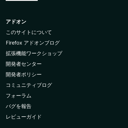
o
z
i
アドオン
l
このサイトについて
l
a
Firefox アドオンブログ
の
拡張機能ワークショップ
ホ
開発者センター
ー
ム
開発者ポリシー
ペ
コミュニティブログ
ー
ジ
フォーラム
へ
バグを報告
レビューガイド