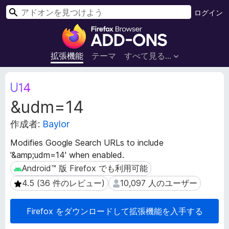
検
ログイン
索
F
i
r
拡張機能
テーマ
すべて見る...
e
f
拡
o
張
&udm=14
機
x
能
ブ
作成者:
Baylor
メ
ラ
タ
ウ
Modifies Google Search URLs to include
デ
ザ
'&amp;udm=14' when enabled.
ー
ー
タ
Android™ 版 Firefox でも利用可能
Android™ 版 Firefox でも利用可能
ア
4.5 (36 件のレビュー)
10,097 人のユーザー
4.5 (36 件のレビュー)
10,097 人のユーザー
ド
オ
Firefox をダウンロードして拡張機能を入手する
ン