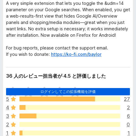
A very simple extension that lets you toggle the &udm=14
parameter on your Google searches. When enabled, you get
a web-results-first view that hides Google AI/Overview
panels and shopping/media modules—great when you just
want links. No extra setup is necessary; it works immediately
after installation. Now available on Firefox for Android!
For bug reports, please contact the support email.
If you wish to donate:
https://ko-fi.com/baylor
36 人のレビュー担当者が 4.5 と評価しました
ま
ログインしてこの拡張機能を評価
だ
5
27
評
4
2
価
さ
3
6
れ
2
0
て
1
1
い