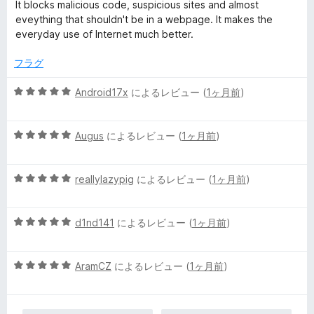
価
It blocks malicious code, suspicious sites and almost
eveything that shouldn't be in a webpage. It makes the
everyday use of Internet much better.
フラグ
5
Android17x
によるレビュー (
1ヶ月前
)
段
階
5
中
Augus
によるレビュー (
1ヶ月前
)
段
5
階
の
5
中
reallylazypig
によるレビュー (
1ヶ月前
)
評
段
5
価
階
の
5
中
d1nd141
によるレビュー (
1ヶ月前
)
評
段
5
価
階
の
5
中
AramCZ
によるレビュー (
1ヶ月前
)
評
段
5
価
階
の
中
評