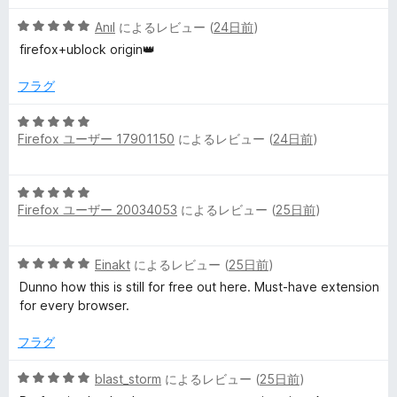
中
評
5
ー
Anıl
によるレビュー (
24日前
)
5
価
段
の
firefox+ublock origin👑
階
評
中
価
フラグ
5
の
5
評
Firefox ユーザー 17901150
によるレビュー (
24日前
)
段
価
階
中
5
5
Firefox ユーザー 20034053
によるレビュー (
25日前
)
段
の
階
評
中
価
5
Einakt
によるレビュー (
25日前
)
5
段
の
Dunno how this is still for free out here. Must-have extension
階
評
for every browser.
中
価
5
フラグ
の
評
5
blast_storm
によるレビュー (
25日前
)
価
段