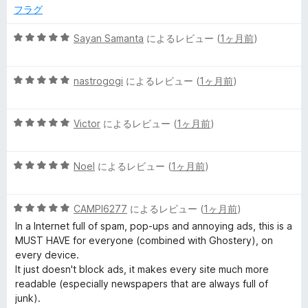
の
フラグ
評
価
5
Sayan Samanta
によるレビュー (
1ヶ月前
)
段
階
5
中
nastrogogi
によるレビュー (
1ヶ月前
)
段
5
階
の
5
中
Victor
によるレビュー (
1ヶ月前
)
評
段
5
価
階
の
5
中
Noel
によるレビュー (
1ヶ月前
)
評
段
5
価
階
の
5
中
CAMPI6277
によるレビュー (
1ヶ月前
)
評
段
5
価
In a Internet full of spam, pop-ups and annoying ads, this is a
階
の
MUST HAVE for everyone (combined with Ghostery), on
中
評
every device.
5
価
It just doesn't block ads, it makes every site much more
の
readable (especially newspapers that are always full of
評
junk).