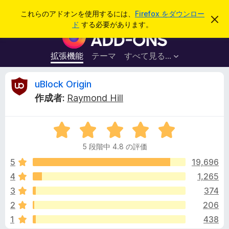
検
ログイン
これらのアドオンを使用するには、
Firefox をダウンロー
こ
索
ド
する必要があります。
の
F
お
i
知
ら
r
拡張機能
テーマ
すべて見る...
せ
e
を
閉
f
u
uBlock Origin
じ
o
る
作成者:
Raymond Hill
x
B
ブ
5
ラ
l
段
ウ
5 段階中 4.8 の評価
階
ザ
o
中
5
19,696
ー
4
4
1,265
ア
c
.
ド
3
374
8
オ
の
k
2
206
評
ン
1
438
価