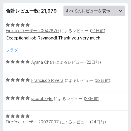
O
合計レビュー数: 21,979
r
5
i
Firefox ユーザー 20042870
によるレビュー (
21日前
)
段
階
Exceptional job Raymond! Thank you very much.
g
中
5
フラグ
i
の
評
5
Ayana Chan
によるレビュー (
22日前
)
価
段
n
階
5
中
Francisco Rivera
によるレビュー (
22日前
)
の
段
5
階
の
レ
5
中
jacobhkyle
によるレビュー (
23日前
)
評
段
5
価
階
の
ビ
5
中
評
Firefox ユーザー 20037097
によるレビュー (
24日前
)
段
5
価
ュ
階
の