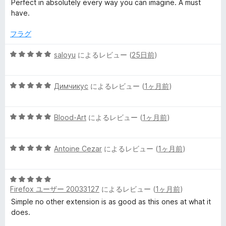
Perfect in absolutely every way you can imagine. A must
階
have.
中
5
フラグ
の
評
5
saloyu
によるレビュー (
25日前
)
価
段
階
5
中
Димчикус
によるレビュー (
1ヶ月前
)
段
5
階
の
5
中
Blood-Art
によるレビュー (
1ヶ月前
)
評
段
5
価
階
の
5
中
Antoine Cezar
によるレビュー (
1ヶ月前
)
評
段
5
価
階
の
5
中
評
Firefox ユーザー 20033127
によるレビュー (
1ヶ月前
)
段
5
価
階
の
Simple no other extension is as good as this ones at what it
中
評
does.
5
価