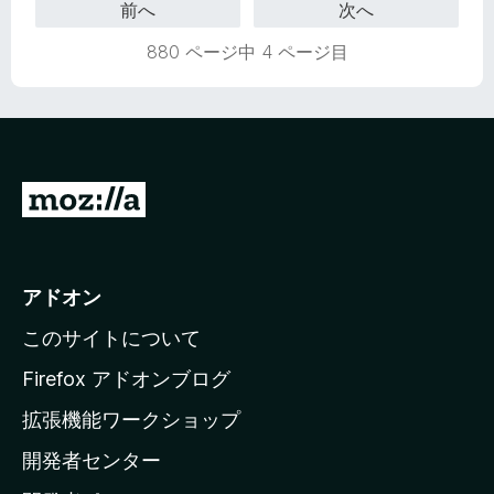
前へ
次へ
5
価
の
880 ページ中 4 ページ目
評
価
M
o
z
i
アドオン
l
このサイトについて
l
a
Firefox アドオンブログ
の
拡張機能ワークショップ
ホ
開発者センター
ー
ム