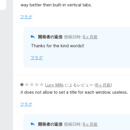
中
way better then built-in vertical tabs.
5
の
フラグ
評
価
開発者の返信
投稿日時:
6ヶ月前
Thanks for the kind words!!
フラグ
5
Lucy Mills
によるレビュー (
6ヶ月前
)
段
it does not allow to set a title for each window. useless.
階
中
フラグ
1
の
評
開発者の返信
投稿日時:
6ヶ月前
価