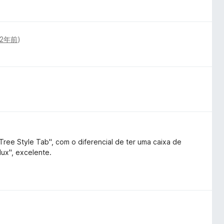
2年前
)
ree Style Tab", com o diferencial de ter uma caixa de
dux", excelente.