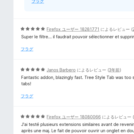
フラグ
5
Firefox ユーザー 18281771
によるレビュー (
段
Super le filtre... il faudrait pouvoir sélectionner et supprim
階
中
フラグ
5
の
評
5
Janos Barbero
によるレビュー (
3年前
)
価
段
Fantastic addon, blazingly fast. Tree Style Tab was too
階
tabs!
中
5
フラグ
の
評
価
5
Firefox ユーザー 18080066
によるレビュー 
段
J'ai testé plusieurs extensions similaires avant de reven
階
après une maj. Le fait de pouvoir ouvrir un onglet en dou