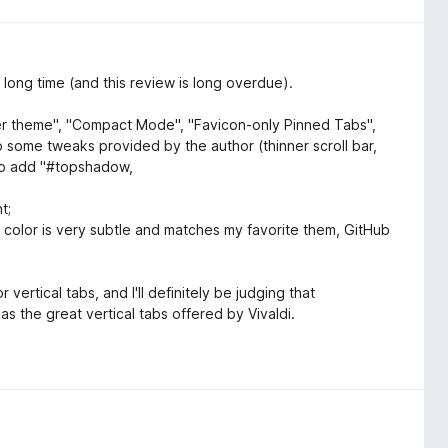
y long time (and this review is long overdue).
ser theme", "Compact Mode", "Favicon-only Pinned Tabs",
to some tweaks provided by the author (thinner scroll bar,
lso add "#topshadow,
t;
is color is very subtle and matches my favorite them, GitHub
r vertical tabs, and I'll definitely be judging that
as the great vertical tabs offered by Vivaldi.