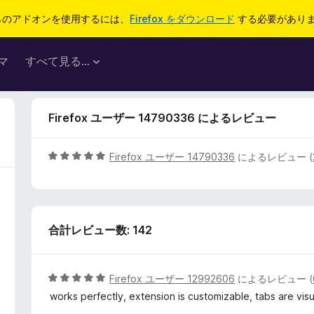
らのアドオンを使用するには、
Firefox をダウンロード
する必要があり
マ
すべて見る...
Firefox ユーザー 14790336 によるレビュー
5
Firefox ユーザー 14790336
によるレビュー (
段
階
中
5
合計レビュー数: 142
の
評
価
5
Firefox ユーザー 12992606
によるレビュー (
段
works perfectly, extension is customizable, tabs are visu
階