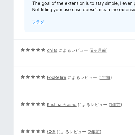
The goal of the extension is to stay simple, I even 
Not fitting your use case doesn’t mean the extensi
フラグ
5
chilts
によるレビュー (
9ヶ月前
)
段
階
中
5
5
FoxRefire
によるレビュー (
1年前
)
の
段
評
階
価
中
5
5
Krishna Prasad
によるレビュー (
1年前
)
の
段
評
階
価
中
5
5
CS6
によるレビュー (
2年前
)