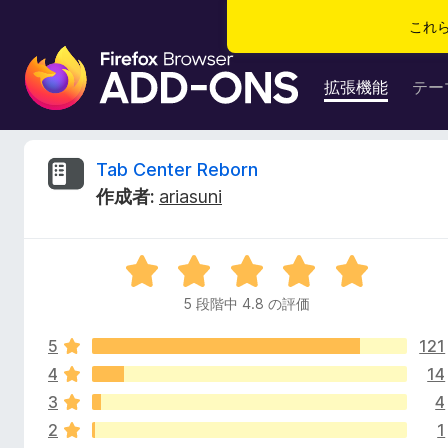
これ
F
i
拡張機能
テー
r
e
f
T
Tab Center Reborn
o
作成者:
ariasuni
x
a
ブ
ラ
b
5
ウ
段
ザ
5 段階中 4.8 の評価
C
階
ー
中
ア
5
121
4
e
ド
.
4
14
8
オ
3
4
n
の
ン
2
1
評