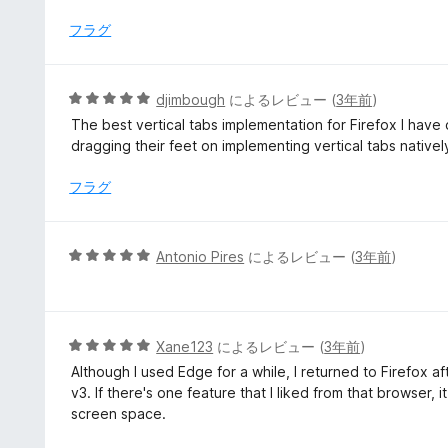
中
5
フラグ
の
評
価
5
djimbough
によるレビュー (
3年前
)
段
The best vertical tabs implementation for Firefox I have
階
dragging their feet on implementing vertical tabs nativel
中
5
フラグ
の
評
価
5
Antonio Pires
によるレビュー (
3年前
)
段
階
中
5
5
Xane123
によるレビュー (
3年前
)
の
段
Although I used Edge for a while, I returned to Firefox a
評
階
v3. If there's one feature that I liked from that browser, i
価
中
screen space.
5