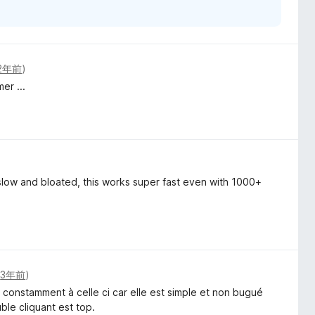
2年前
)
er ...
 slow and bloated, this works super fast even with 1000+
(
3年前
)
ir constamment à celle ci car elle est simple et non bugué
ble cliquant est top.