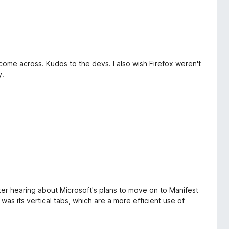
 come across. Kudos to the devs. I also wish Firefox weren't
y.
fter hearing about Microsoft's plans to move on to Manifest
t was its vertical tabs, which are a more efficient use of