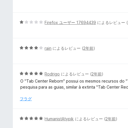
の
段
評
階
価
中
5
5
Firefox ユーザー 17694439
によるレビュー (
の
段
評
階
価
中
1
5
rain
によるレビュー (
2年前
)
の
段
評
階
価
中
4
5
Rodrigo
によるレビュー (
2年前
)
の
段
O "Tab Center Reborn" possui os mesmos recursos do "T
評
階
pesquisa para as guias, similar à extinta "Tab Center Re
価
中
5
フラグ
の
評
価
5
HumanistAtypik
によるレビュー (
2年前
)
段