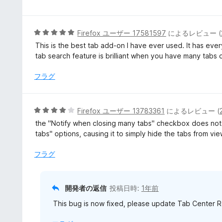
階
中
5
5
Firefox ユーザー 17581597
によるレビュー (
の
段
This is the best tab add-on I have ever used. It has ever
評
階
tab search feature is brilliant when you have many tabs 
価
中
5
フラグ
の
評
価
5
Firefox ユーザー 13783361
によるレビュー (
段
the "Notify when closing many tabs" checkbox does not 
階
tabs" options, causing it to simply hide the tabs from vi
中
4
フラグ
の
評
価
開発者の返信
投稿日時:
1年前
This bug is now fixed, please update Tab Center Re