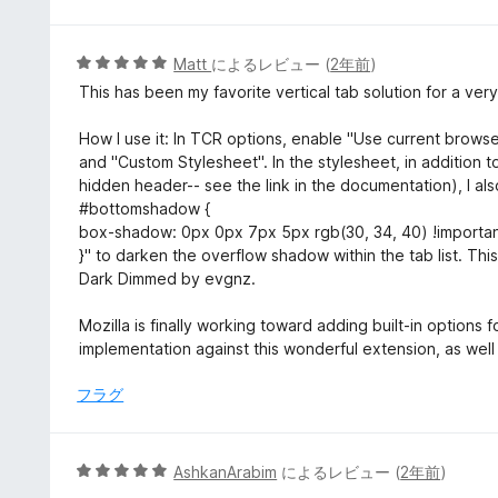
階
中
5
5
Matt
によるレビュー (
2年前
)
の
段
This has been my favorite vertical tab solution for a ver
評
階
価
中
How I use it: In TCR options, enable "Use current brow
5
and "Custom Stylesheet". In the stylesheet, in addition 
の
hidden header-- see the link in the documentation), I a
評
#bottomshadow {
価
box-shadow: 0px 0px 7px 5px rgb(30, 34, 40) !importan
}" to darken the overflow shadow within the tab list. Th
Dark Dimmed by evgnz.
Mozilla is finally working toward adding built-in options fo
implementation against this wonderful extension, as well 
フラグ
5
AshkanArabim
によるレビュー (
2年前
)
段