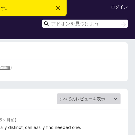
ログイン
ます。
こ
の
お
検
知
検
ら
索
索
せ
を
閉
じ
る
2年前
)
6ヶ月前
)
ally distinct, can easily find needed one.