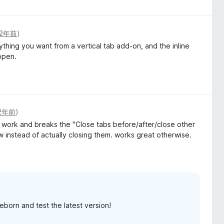
2年前
)
ything you want from a vertical tab add-on, and the inline
open.
2年前
)
work and breaks the "Close tabs before/after/close other
ew instead of actually closing them. works great otherwise.
born and test the latest version!