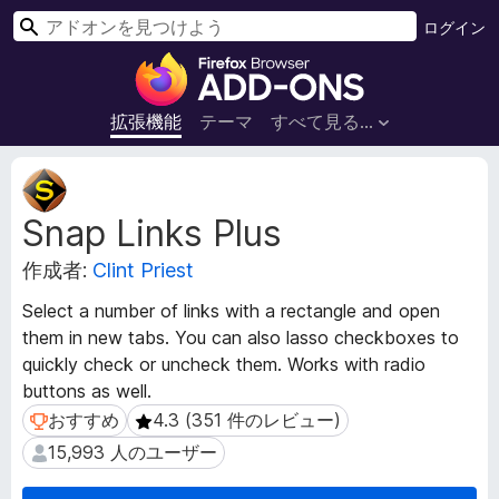
検
ログイン
索
F
i
r
拡張機能
テーマ
すべて見る...
e
f
拡
o
張
Snap Links Plus
機
x
能
ブ
作成者:
Clint Priest
メ
ラ
タ
ウ
Select a number of links with a rectangle and open
デ
ザ
them in new tabs. You can also lasso checkboxes to
ー
ー
quickly check or uncheck them. Works with radio
タ
ア
buttons as well.
ド
おすすめ
4.3 (351 件のレビュー)
おすすめ
4.3 (351 件のレビュー)
オ
15,993 人のユーザー
15,993 人のユーザー
ン