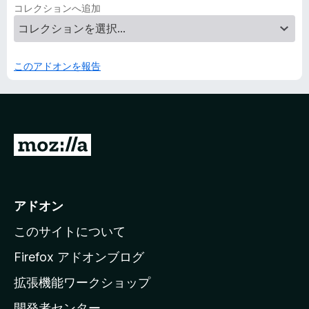
コレクションへ追加
このアドオンを報告
M
o
z
i
アドオン
l
このサイトについて
l
a
Firefox アドオンブログ
の
拡張機能ワークショップ
ホ
開発者センター