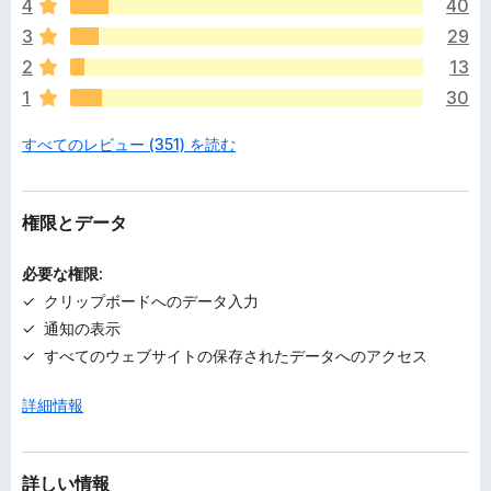
4
40
価
さ
3
29
れ
2
13
て
1
30
い
ま
すべてのレビュー (351) を読む
せ
ん
権限とデータ
必要な権限:
クリップボードへのデータ入力
通知の表示
すべてのウェブサイトの保存されたデータへのアクセス
詳細情報
詳しい情報