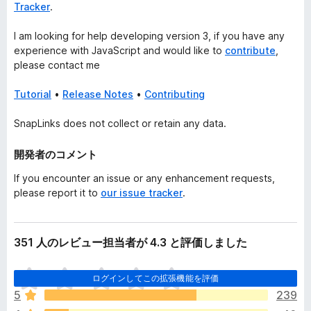
Tracker
.
I am looking for help developing version 3, if you have any
experience with JavaScript and would like to
contribute
,
please contact me
Tutorial
•
Release Notes
•
Contributing
SnapLinks does not collect or retain any data.
開発者のコメント
If you encounter an issue or any enhancement requests,
please report it to
our issue tracker
.
351 人のレビュー担当者が 4.3 と評価しました
ま
ログインしてこの拡張機能を評価
だ
5
239
評