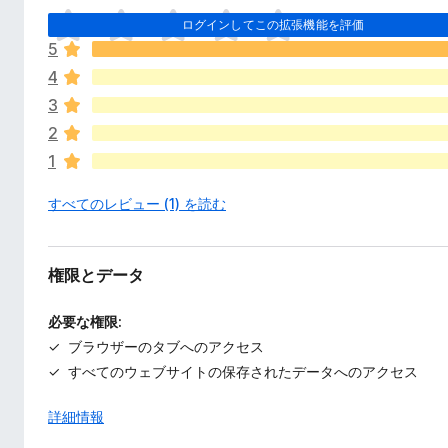
ま
ログインしてこの拡張機能を評価
だ
5
評
4
価
さ
3
れ
2
て
1
い
ま
すべてのレビュー (1) を読む
せ
ん
権限とデータ
必要な権限:
ブラウザーのタブへのアクセス
すべてのウェブサイトの保存されたデータへのアクセス
詳細情報