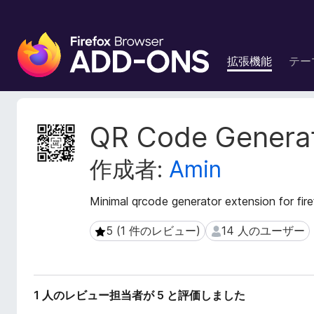
F
i
拡張機能
テー
r
e
f
o
拡
QR Code Genera
x
張
機
ブ
作成者:
Amin
能
ラ
メ
ウ
タ
Minimal qrcode generator extension for fir
ザ
デ
ー
ー
5 (1 件のレビュー)
14 人のユーザー
5 (1 件のレビュー)
14 人のユーザー
ア
タ
ド
オ
ン
1 人のレビュー担当者が 5 と評価しました