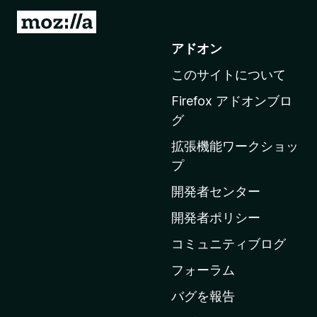
M
o
アドオン
z
このサイトについて
i
l
Firefox アドオンブロ
l
グ
a
拡張機能ワークショッ
の
プ
ホ
ー
開発者センター
ム
開発者ポリシー
ペ
コミュニティブログ
ー
ジ
フォーラム
へ
バグを報告