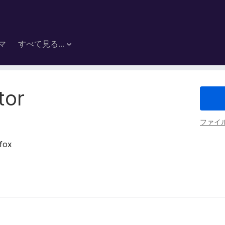
マ
すべて見る...
tor
ファイ
efox