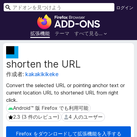
検
ログイン
索
F
i
r
拡張機能
テーマ
すべて見る...
e
f
拡
o
張
shorten the URL
機
x
能
ブ
作成者:
kakakikikeke
メ
ラ
タ
ウ
Convert the selected URL or pointing anchor text or
デ
ザ
current location URL to shortened URL from right
ー
ー
click.
タ
ア
Android™ 版 Firefox でも利用可能
Android™ 版 Firefox でも利用可能
ド
2.3 (3 件のレビュー)
4 人のユーザー
2.3 (3 件のレビュー)
4 人のユーザー
オ
ン
Firefox をダウンロードして拡張機能を入手する