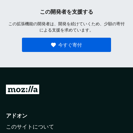
この開発者を支援する
この拡張機能の開発者は、開発を続けていくため、少額の寄付
による支援を求めています。
今すぐ寄付
M
o
z
i
アドオン
l
このサイトについて
l