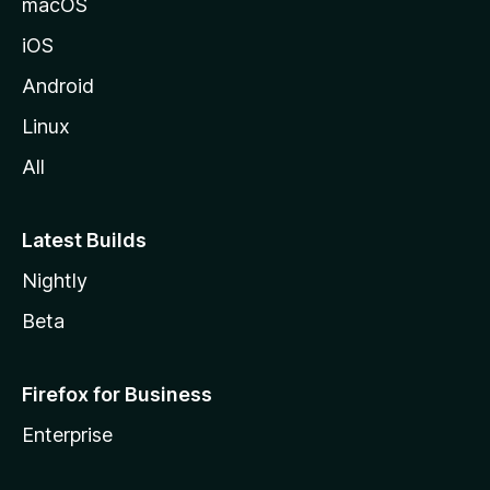
macOS
iOS
Android
Linux
All
Latest Builds
Nightly
Beta
Firefox for Business
Enterprise