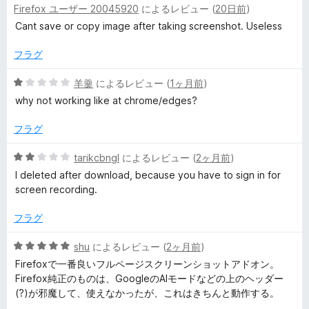
Firefox ユーザー 20045920
によるレビュー (
20日前
)
段
4
t
階
の
Cant save or copy image after taking screenshot. Useless
中
評
1
&
価
フラグ
の
評
5
羊羹
によるレビュー (
1ヶ月前
)
S
価
段
why not working like at chrome/edges?
階
c
中
フラグ
1
r
の
5
tarikcbngl
によるレビュー (
2ヶ月前
)
評
段
I deleted after download, because you have to sign in for
価
階
e
screen recording.
中
2
フラグ
e
の
評
5
shu
によるレビュー (
2ヶ月前
)
n
価
段
Firefoxで一番良いフルページスクリーンショットアドオン。
階
Firefox純正のものは、GoogleのAIモードなどの上のヘッダー
R
中
(?)が邪魔して、使えなかったが、これはきちんと動作する。
5