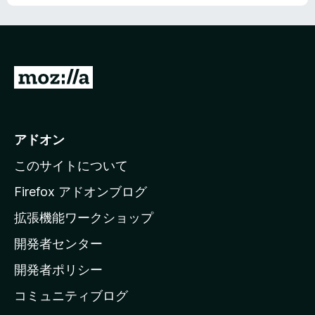
M
o
z
i
アドオン
l
このサイトについて
l
a
Firefox アドオンブログ
の
拡張機能ワークショップ
ホ
開発者センター
ー
ム
開発者ポリシー
ペ
コミュニティブログ
ー