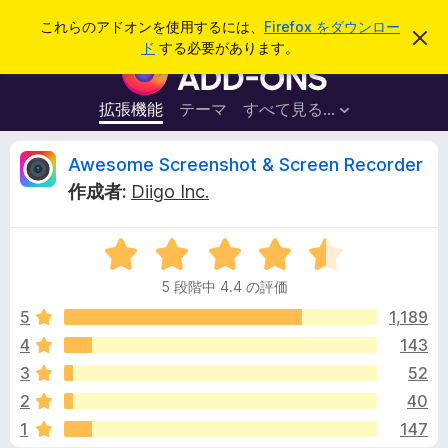
検
ログイン
これらのアドオンを使用するには、
Firefox をダウンロー
こ
索
ド
する必要があります。
の
F
お
i
知
ら
r
拡張機能
テーマ
すべて見る...
せ
e
を
閉
f
A
Awesome Screenshot & Screen Recorder
じ
o
る
作成者:
Diigo Inc.
x
w
ブ
5
ラ
e
段
ウ
5 段階中 4.4 の評価
階
ザ
s
中
5
1,189
ー
4
4
143
ア
o
.
ド
3
52
4
オ
の
m
2
40
評
ン
1
147
価