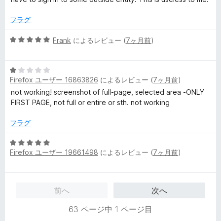
フラグ
5
Frank
によるレビュー (
7ヶ月前
)
段
階
5
中
Firefox ユーザー 16863826
によるレビュー (
7ヶ月前
)
段
5
階
の
not working! screenshot of full-page, selected area -ONLY
中
評
FIRST PAGE, not full or entire or sth. not working
1
価
の
フラグ
評
価
5
Firefox ユーザー 19661498
によるレビュー (
7ヶ月前
)
段
階
中
5
前へ
次へ
の
評
63 ページ中 1 ページ目
価