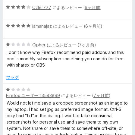
階
5
中
Ozler777
によるレビュー (
6ヶ月前
)
段
5
階
の
5
中
iamanajaz
によるレビュー (
6ヶ月前
)
評
段
4
価
階
の
5
中
Cipher
によるレビュー (
7ヶ月前
)
評
段
5
価
I don't know why Firefox recommend paid addons and this
階
の
one is monthly subscription something you can do for free
中
評
with sharex or OBS
1
価
の
フラグ
評
価
5
Firefox ユーザー 13543899
によるレビュー (
7ヶ月前
)
段
階
Would not let me save a cropped screenshot as an image to
中
my laptop. I had set jpg as preferred image format. Ctrl-S
1
only had "txt" in the dialog. I want to take occasional
の
screenshots for personal use and save them to my own
評
system. Not share or save them to somewhere off-site, or
価
have to sign in to some outside entity. This is useless to me.