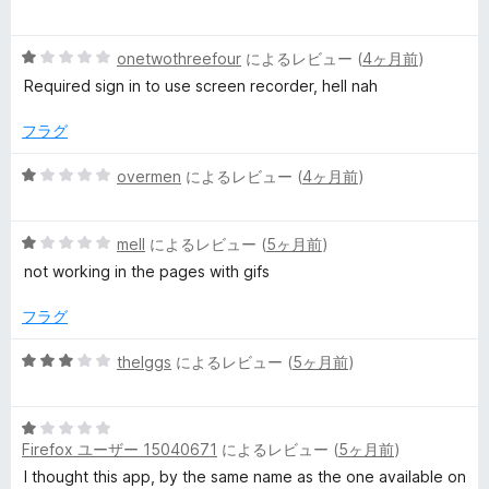
ビ
価
段
階
ュ
5
中
onetwothreefour
によるレビュー (
4ヶ月前
)
段
5
Required sign in to use screen recorder, hell nah
ー
階
の
中
評
フラグ
1
価
の
5
overmen
によるレビュー (
4ヶ月前
)
評
段
価
階
5
中
mell
によるレビュー (
5ヶ月前
)
段
1
not working in the pages with gifs
階
の
中
評
フラグ
1
価
の
5
theIggs
によるレビュー (
5ヶ月前
)
評
段
価
階
5
中
Firefox ユーザー 15040671
によるレビュー (
5ヶ月前
)
段
3
階
の
I thought this app, by the same name as the one available on