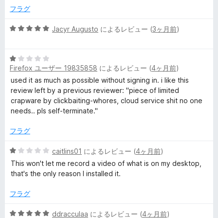
の
e
フラグ
評
価
5
Jacyr Augusto
によるレビュー (
3ヶ月前
)
c
段
階
o
5
中
Firefox ユーザー 19835858
によるレビュー (
4ヶ月前
)
段
5
r
階
の
used it as much as possible without signing in. i like this
中
評
review left by a previous reviewer: "piece of limited
1
価
d
crapware by clickbaiting-whores, cloud service shit no one
の
needs.. pls self-terminate."
評
e
価
フラグ
r
5
caitlins01
によるレビュー (
4ヶ月前
)
段
This won't let me record a video of what is on my desktop,
の
階
that's the only reason I installed it.
中
1
フラグ
レ
の
評
5
ddracculaa
によるレビュー (
4ヶ月前
)