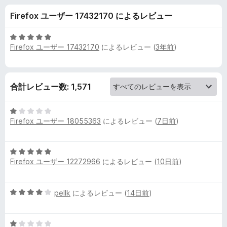
e
Firefox ユーザー 17432170 によるレビュー
S
5
Firefox ユーザー 17432170
によるレビュー (
3年前
)
c
段
階
中
r
5
合計レビュー数: 1,571
の
e
評
5
価
e
Firefox ユーザー 18055363
によるレビュー (
7日前
)
段
階
中
n
5
1
Firefox ユーザー 12272966
によるレビュー (
10日前
)
段
の
s
階
評
中
価
5
pellk
によるレビュー (
14日前
)
h
5
段
の
階
評
o
5
中
価