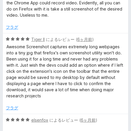
中
評
the Chrome App could record video. Evidently, all you can
1
価
do on Firefox with it is take a still screenshot of the desired
の
video. Useless to me.
評
価
フラグ
5
Tiger II
によるレビュー (
6ヶ月前
)
段
Awesome Screenshot captures extremely long webpages
階
into a tiny jpg that firefox's own screenshot utility won't do.
中
Been using it for a long time and never had any problems
5
with it. Just wish the devs could add an option where if I left
の
click on the extension's icon on the toolbar that the entire
評
page would be saved to my desktop by default without
価
displaying a page where I have to click to confirm the
download, it would save a lot of time when doing major
research projects
フラグ
5
elsenfox
によるレビュー (
6ヶ月前
)
段