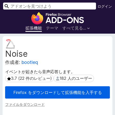
検
ログイン
索
F
i
r
拡張機能
テーマ
すべて見る...
e
f
拡
o
張
Noise
機
x
能
ブ
作成者:
bootleq
メ
ラ
タ
ウ
イベントが起きたら音声応答します。
デ
ザ
3.7 (22 件のレビュー)
182 人のユーザー
3.7 (22 件のレビュー)
182 人のユーザー
ー
ー
タ
ア
Firefox をダウンロードして拡張機能を入手する
ド
オ
ファイルをダウンロード
ン