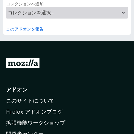
コレクションへ追加
このアドオンを報告
M
o
z
i
アドオン
l
このサイトについて
l
a
Firefox アドオンブログ
の
拡張機能ワークショップ
ホ
開発者センター