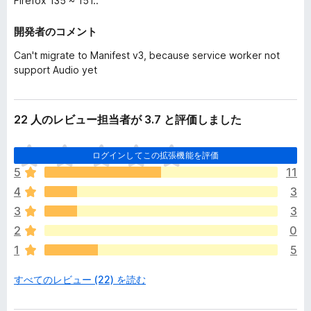
Firefox 135 ~ 151..
開発者のコメント
Can't migrate to Manifest v3, because service worker not
support Audio yet
22 人のレビュー担当者が 3.7 と評価しました
ま
ログインしてこの拡張機能を評価
だ
5
11
評
4
3
価
さ
3
3
れ
2
0
て
1
5
い
ま
すべてのレビュー (22) を読む
せ
ん