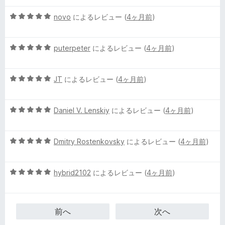
価
5
novo
によるレビュー (
4ヶ月前
)
段
階
5
中
puterpeter
によるレビュー (
4ヶ月前
)
段
5
階
の
5
中
JT
によるレビュー (
4ヶ月前
)
評
段
5
価
階
の
5
中
Daniel V. Lenskiy
によるレビュー (
4ヶ月前
)
評
段
5
価
階
の
5
中
Dmitry Rostenkovsky
によるレビュー (
4ヶ月前
)
評
段
5
価
階
の
5
中
hybrid2102
によるレビュー (
4ヶ月前
)
評
段
5
価
階
の
中
評
前へ
次へ
5
価
の