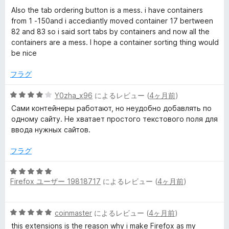
評
Also the tab ordering button is a mess. i have containers
o
価
from 1 -150and i accediantly moved container 17 bertween
82 and 83 so i said sort tabs by containers and now all the
u
containers are a mess. I hope a container sorting thing would
be nice
n
フラグ
t
5
Y0zha_x96
によるレビュー (
4ヶ月前
)
段
Сами контейнеры работают, но неудобно добавлять по
C
階
одному сайту. Не хватает простого текстового поля для
中
ввода нужных сайтов.
4
o
の
フラグ
評
n
価
5
Firefox ユーザー 19818717
によるレビュー (
4ヶ月前
)
段
t
階
中
a
5
coinmaster
によるレビュー (
4ヶ月前
)
5
段
の
this extensions is the reason why i make Firefox as my