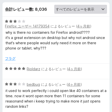
x
合計レビュー数: 8,036
M
5
u
Firefox ユーザー 14179354
によるレビュー (
4ヶ月前
)
段
階
why is there no containers for Firefox android????
l
中
it's a great extension on desktop but why not android since
3
that's where people would surly need it more on there
t
の
phone or tablet. why???
評
価
フラグ
i
5
Rioldarz
によるレビュー (
4ヶ月前
)
-
段
階
A
5
中
bedbug
によるレビュー (
4ヶ月前
)
段
5
it used to work perfectly i could open like 40 containers at a
階
の
c
time. now it wont open more then 11 containers for some
中
評
reasonand when i keep trying to make more it just opens
3
価
random links?
c
の