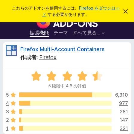
検
ログイン
これらのアドオンを使用するには、
Firefox をダウンロー
こ
索
ド
する必要があります。
の
F
お
i
知
ら
r
拡張機能
テーマ
すべて見る...
せ
e
を
閉
f
F
Firefox Multi-Account Containers
じ
o
る
作成者:
Firefox
x
i
ブ
5
ラ
r
段
ウ
5 段階中 4.6 の評価
階
ザ
e
中
5
6,310
ー
4
4
977
ア
f
.
ド
3
281
6
オ
の
o
2
147
評
ン
1
321
価