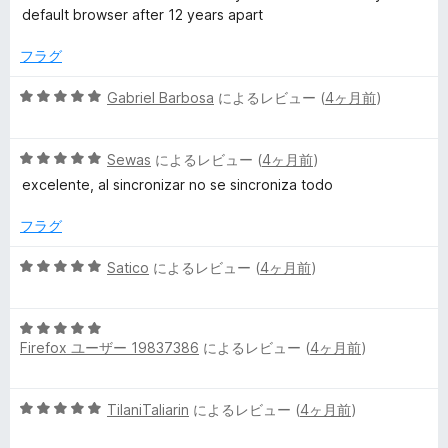
階
評
i
default browser after 12 years apart
中
価
5
フラグ
n
の
評
5
Gabriel Barbosa
によるレビュー (
4ヶ月前
)
e
価
段
階
r
5
中
Sewas
によるレビュー (
4ヶ月前
)
段
5
excelente, al sincronizar no se sincroniza todo
階
の
s
中
評
フラグ
5
価
の
の
5
Satico
によるレビュー (
4ヶ月前
)
評
段
レ
価
階
5
中
Firefox ユーザー 19837386
によるレビュー (
4ヶ月前
)
段
ビ
5
階
の
中
評
ュ
5
TilaniTaliarin
によるレビュー (
4ヶ月前
)
5
価
段
の