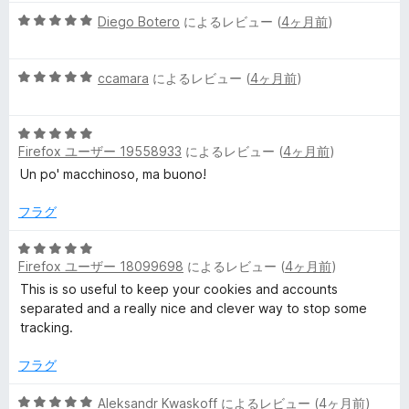
ー
階
評
5
中
Diego Botero
によるレビュー (
4ヶ月前
)
価
段
5
階
の
5
中
ccamara
によるレビュー (
4ヶ月前
)
評
段
5
価
階
の
5
中
評
Firefox ユーザー 19558933
によるレビュー (
4ヶ月前
)
段
5
価
階
の
Un po' macchinoso, ma buono!
中
評
5
価
フラグ
の
評
5
Firefox ユーザー 18099698
によるレビュー (
4ヶ月前
)
価
段
階
This is so useful to keep your cookies and accounts
中
separated and a really nice and clever way to stop some
5
tracking.
の
評
フラグ
価
5
Aleksandr Kwaskoff
によるレビュー (
4ヶ月前
)