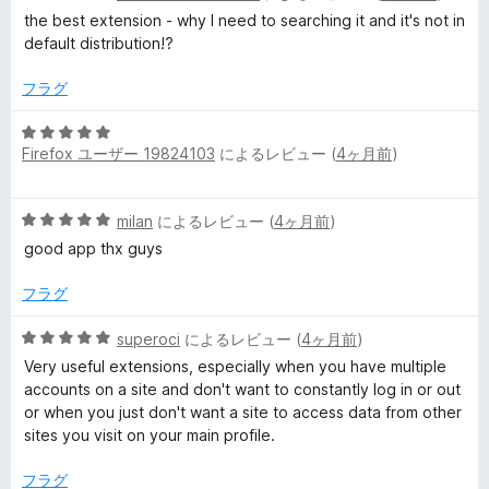
段
the best extension - why I need to searching it and it's not in
階
default distribution!?
中
5
フラグ
の
評
5
価
Firefox ユーザー 19824103
によるレビュー (
4ヶ月前
)
段
階
中
5
milan
によるレビュー (
4ヶ月前
)
5
段
の
good app thx guys
階
評
中
価
フラグ
5
の
5
superoci
によるレビュー (
4ヶ月前
)
評
段
Very useful extensions, especially when you have multiple
価
階
accounts on a site and don't want to constantly log in or out
中
or when you just don't want a site to access data from other
5
sites you visit on your main profile.
の
評
フラグ