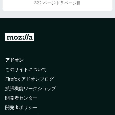
322 ページ中 5 ページ目
評
価
M
o
z
i
アドオン
l
このサイトについて
l
a
Firefox アドオンブログ
の
拡張機能ワークショップ
ホ
開発者センター
ー
ム
開発者ポリシー
ペ