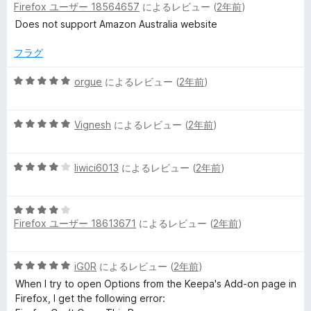
Firefox ユーザー 18564657
によるレビュー (
2年前
)
段
階
Does not support Amazon Australia website
中
1
フラグ
の
評
5
orgue
によるレビュー (
2年前
)
価
段
階
5
中
Vignesh
によるレビュー (
2年前
)
段
5
階
の
5
中
liwici6013
によるレビュー (
2年前
)
評
段
5
価
階
の
5
中
評
Firefox ユーザー 18613671
によるレビュー (
2年前
)
段
4
価
階
の
中
評
5
iG0R
によるレビュー (
2年前
)
4
価
段
の
When I try to open Options from the Keepa's Add-on page in
階
評
Firefox, I get the following error:
中