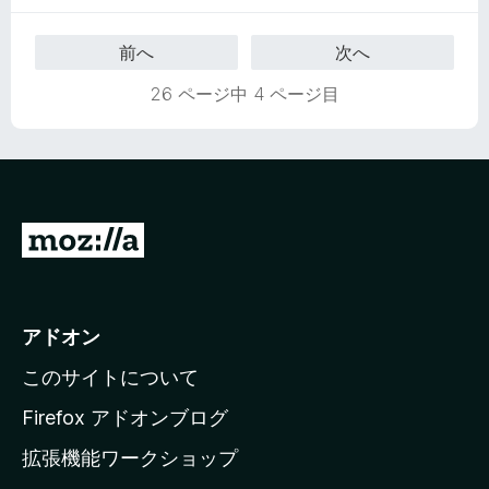
中
5
前へ
次へ
の
評
26 ページ中 4 ページ目
価
M
o
z
i
アドオン
l
このサイトについて
l
a
Firefox アドオンブログ
の
拡張機能ワークショップ
ホ