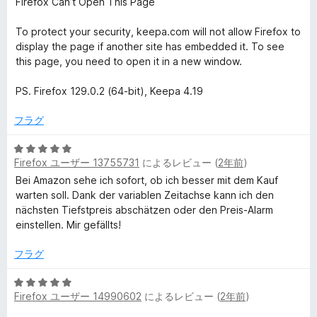
価
Firefox Can’t Open This Page
5
の
To protect your security, keepa.com will not allow Firefox to
評
display the page if another site has embedded it. To see
価
this page, you need to open it in a new window.
PS. Firefox 129.0.2 (64-bit), Keepa 4.19
フラグ
5
Firefox ユーザー 13755731
によるレビュー (
2年前
)
段
階
Bei Amazon sehe ich sofort, ob ich besser mit dem Kauf
中
warten soll. Dank der variablen Zeitachse kann ich den
5
nächsten Tiefstpreis abschätzen oder den Preis-Alarm
の
einstellen. Mir gefällts!
評
価
フラグ
5
Firefox ユーザー 14990602
によるレビュー (
2年前
)
段
階