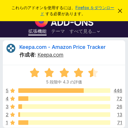
検
ログイン
これらのアドオンを使用するには、
Firefox をダウンロー
こ
索
ド
する必要があります。
の
F
お
i
知
ら
r
拡張機能
テーマ
すべて見る...
せ
e
を
閉
f
K
Keepa.com - Amazon Price Tracker
じ
o
る
作成者:
Keepa.com
x
e
ブ
5
ラ
e
段
ウ
5 段階中 4.3 の評価
階
ザ
p
中
5
446
ー
4
4
72
ア
a
.
ド
3
26
3
オ
の
.
2
13
評
ン
1
71
価