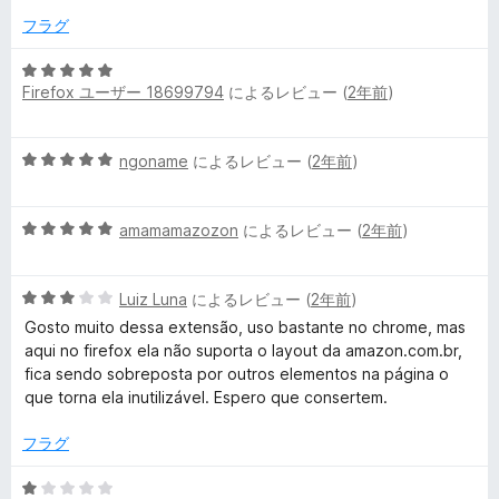
の
フラグ
評
価
5
Firefox ユーザー 18699794
によるレビュー (
2年前
)
段
階
中
5
ngoname
によるレビュー (
2年前
)
5
段
の
階
評
5
中
amamamazozon
によるレビュー (
2年前
)
価
段
5
階
の
5
中
Luiz Luna
によるレビュー (
2年前
)
評
段
5
価
Gosto muito dessa extensão, uso bastante no chrome, mas
階
の
aqui no firefox ela não suporta o layout da amazon.com.br,
中
評
fica sendo sobreposta por outros elementos na página o
3
価
que torna ela inutilizável. Espero que consertem.
の
評
フラグ
価
5