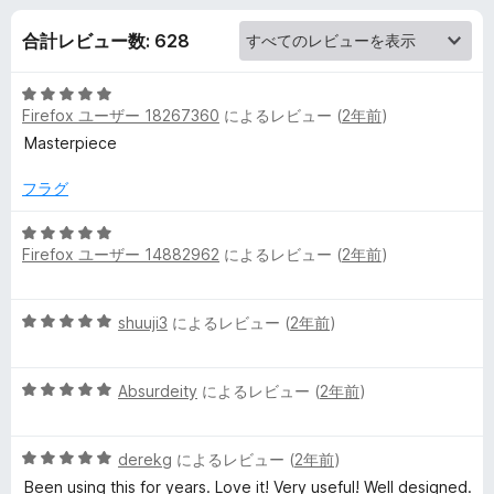
c
合計レビュー数: 628
o
5
m
Firefox ユーザー 18267360
によるレビュー (
2年前
)
段
階
Masterpiece
-
中
5
フラグ
A
の
評
5
Firefox ユーザー 14882962
によるレビュー (
2年前
)
価
段
m
階
中
a
5
shuuji3
によるレビュー (
2年前
)
5
段
の
階
z
評
5
中
Absurdeity
によるレビュー (
2年前
)
価
段
5
o
階
の
5
中
derekg
によるレビュー (
2年前
)
評
n
段
5
価
Been using this for years. Love it! Very useful! Well designed.