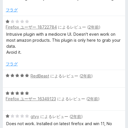
階
の
P
中
評
フラグ
5
価
の
5
r
評
Firefox ユーザー 18722784
によるレビュー (
2年前
)
段
価
階
Intrusive plugin with a mediocre UI. Doesn't even work on
i
中
most amazon products. This plugin is only here to grab your
1
data.
c
の
Avoid it.
評
e
価
フラグ
5
RedBeast
によるレビュー (
2年前
)
T
段
階
r
5
中
Firefox ユーザー 16349123
によるレビュー (
2年前
)
段
5
a
階
の
中
評
5
gtyy
によるレビュー (
2年前
)
5
価
c
段
の
Does not work. Installed on latest firefox and win 11, No