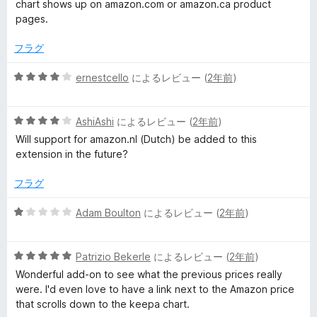
階
評
chart shows up on amazon.com or amazon.ca product
k
中
価
pages.
1
e
の
フラグ
評
価
5
r
ernestcello
によるレビュー (
2年前
)
段
階
の
5
中
AshiAshi
によるレビュー (
2年前
)
段
4
Will support for amazon.nl (Dutch) be added to this
レ
階
の
extension in the future?
中
評
ビ
4
価
フラグ
の
評
5
Adam Boulton
によるレビュー (
2年前
)
ュ
価
段
階
ー
5
中
Patrizio Bekerle
によるレビュー (
2年前
)
段
1
Wonderful add-on to see what the previous prices really
階
の
were. I'd even love to have a link next to the Amazon price
中
評
that scrolls down to the keepa chart.
5
価