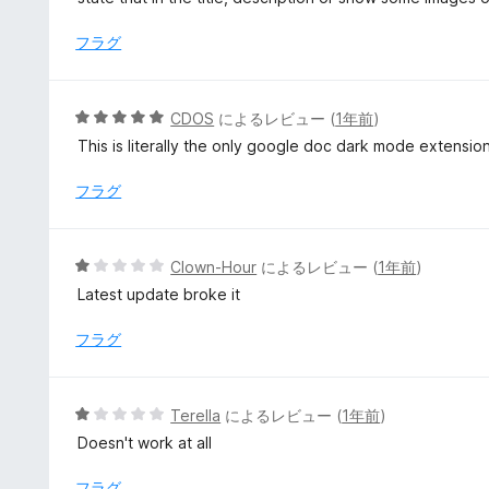
価
中
5
フラグ
の
評
価
5
CDOS
によるレビュー (
1年前
)
段
This is literally the only google doc dark mode extension
階
中
フラグ
5
の
評
5
Clown-Hour
によるレビュー (
1年前
)
価
段
Latest update broke it
階
中
フラグ
1
の
評
5
Terella
によるレビュー (
1年前
)
価
段
Doesn't work at all
階
中
フラグ