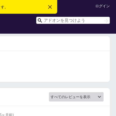
ログイン
ます。
こ
の
お
検
知
検
ら
索
索
せ
を
閉
じ
る
5ヶ月前
)