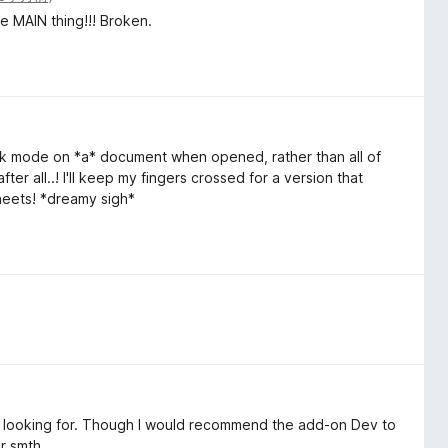
e MAIN thing!!! Broken.
 dark mode on *a* document when opened, rather than all of
ter all..! I'll keep my fingers crossed for a version that
eets! *dreamy sigh*
as looking for. Though I would recommend the add-on Dev to
r smth.