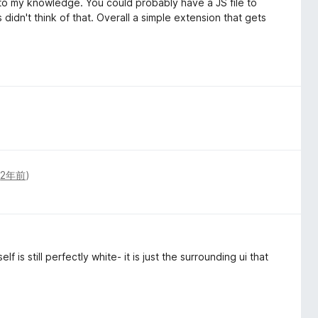
 to my knowledge. You could probably have a JS file to
s didn't think of that. Overall a simple extension that gets
(
2年前
)
 is still perfectly white- it is just the surrounding ui that