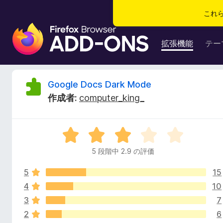
これ
F
i
拡張機能
テー
r
e
f
G
Google Docs Dark Mode
o
作成者:
computer_king_
x
o
ブ
ラ
o
5
ウ
段
ザ
5 段階中 2.9 の評価
g
階
ー
中
ア
5
15
2
l
ド
.
4
10
9
オ
3
7
e
の
ン
2
6
評