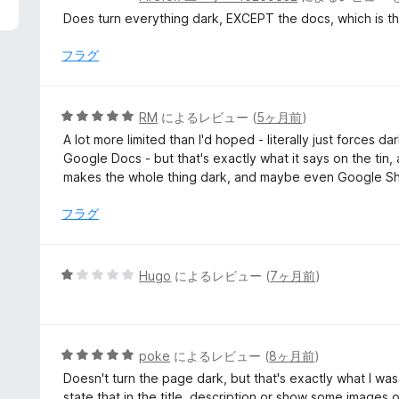
段
Does turn everything dark, EXCEPT the docs, which is th
階
中
フラグ
1
の
評
5
RM
によるレビュー (
5ヶ月前
)
価
段
A lot more limited than I'd hoped - literally just forces
階
Google Docs - but that's exactly what it says on the tin, af
中
makes the whole thing dark, and maybe even Google Sh
5
の
フラグ
評
価
5
Hugo
によるレビュー (
7ヶ月前
)
段
階
中
1
5
poke
によるレビュー (
8ヶ月前
)
の
段
Doesn't turn the page dark, but that's exactly what I w
評
階
state that in the title, description or show some images o