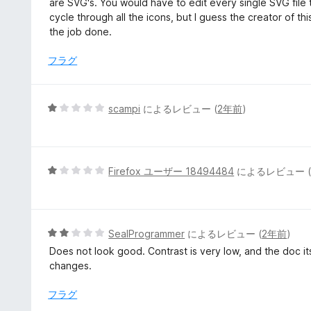
are SVG's. You would have to edit every single SVG file
5
cycle through all the icons, but I guess the creator of thi
の
the job done.
評
価
フラグ
5
scampi
によるレビュー (
2年前
)
段
階
中
1
5
Firefox ユーザー 18494484
によるレビュー 
の
段
評
階
価
中
1
5
SealProgrammer
によるレビュー (
2年前
)
の
段
Does not look good. Contrast is very low, and the doc itself
評
階
changes.
価
中
2
フラグ
の