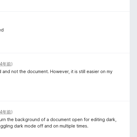
ed
4年前
)
nd not the document. However, it is still easier on my
4年前
)
 turn the background of a document open for editing dark,
ggling dark mode off and on multiple times.