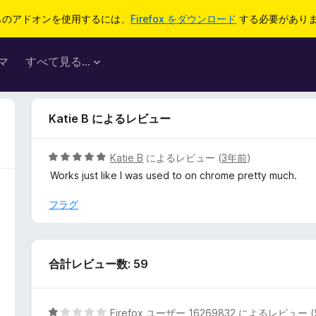
らのアドオンを使用するには、
Firefox をダウンロード
する必要があり
マ
すべて見る...
Katie B によるレビュー
5
Katie B
によるレビュー (
3年前
)
段
Works just like I was used to on chrome pretty much.
階
中
フラグ
5
の
評
価
合計レビュー数: 59
5
Firefox ユーザー 16269832
によるレビュー (