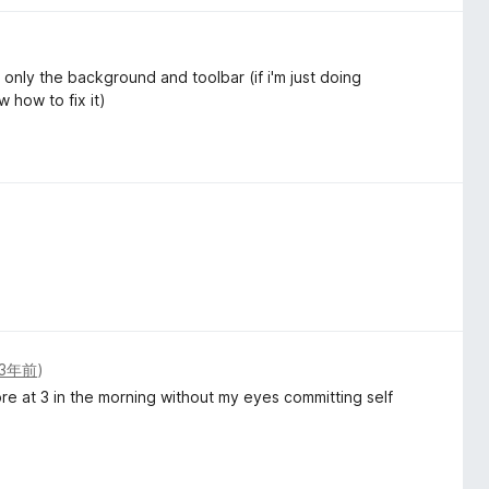
 only the background and toolbar (if i'm just doing
 how to fix it)
3年前
)
lore at 3 in the morning without my eyes committing self