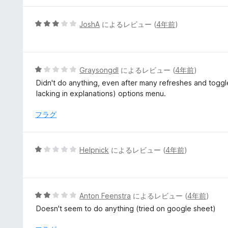
評
価
5
JoshA
によるレビュー (
4年前
)
段
階
中
3
5
Graysongdl
によるレビュー (
4年前
)
の
段
Didn't do anything, even after many refreshes and toggle
評
階
lacking in explanations) options menu.
価
中
1
フラグ
の
評
価
5
Helpnick
によるレビュー (
4年前
)
段
階
中
1
5
Anton Feenstra
によるレビュー (
4年前
)
の
段
Doesn't seem to do anything (tried on google sheet)
評
階
価
中