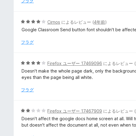
フラグ
2
の
評
5
Cirnos
によるレビュー (
4年前
)
価
段
Google Classroom Send button font shouldn't be affect
階
中
フラグ
4
の
評
5
Firefox ユーザー 17469096
によるレビュー (
価
段
Doesn't make the whole page dark, only the background a
階
eyes than the page being all white.
中
4
フラグ
の
評
価
5
Firefox ユーザー 17467909
によるレビュー (
段
Doesn't affect the google docs home screen at all. Will
階
but doesn't affect the document at all, not even when to
中