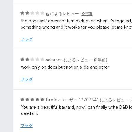
評
価
5
js
によるレビュー (
3年前
)
段
the doc itself does not turn dark even when it's toggled,
階
something wrong and it works for you please let me know
中
2
フラグ
の
評
価
5
salorcos
によるレビュー (
3年前
)
段
work only on docs but not on slide and other
階
中
フラグ
2
の
評
5
Firefox ユーザー 17707841
によるレビュー (
価
段
You are a beautiful bastard, now I can finally write D&D 
階
deletion.
中
5
フラグ
の