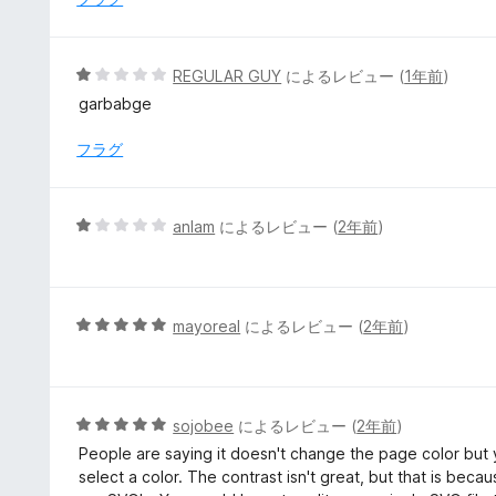
1
の
評
5
REGULAR GUY
によるレビュー (
1年前
)
価
段
garbabge
階
中
フラグ
1
の
評
5
anlam
によるレビュー (
2年前
)
価
段
階
中
1
5
mayoreal
によるレビュー (
2年前
)
の
段
評
階
価
中
5
5
sojobee
によるレビュー (
2年前
)
の
段
People are saying it doesn't change the page color but 
評
階
select a color. The contrast isn't great, but that is beca
価
中