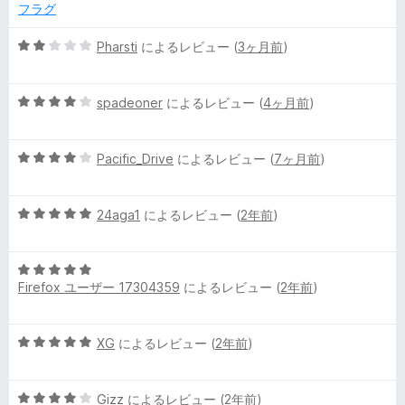
評
フラグ
価
5
Pharsti
によるレビュー (
3ヶ月前
)
段
階
5
中
spadeoner
によるレビュー (
4ヶ月前
)
段
2
階
の
5
中
Pacific_Drive
によるレビュー (
7ヶ月前
)
評
段
4
価
階
の
5
中
24aga1
によるレビュー (
2年前
)
評
段
4
価
階
の
5
中
評
Firefox ユーザー 17304359
によるレビュー (
2年前
)
段
5
価
階
の
中
評
5
XG
によるレビュー (
2年前
)
5
価
段
の
階
評
5
中
Gizz
によるレビュー (
2年前
)
価