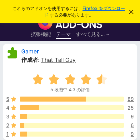
検
ログイン
これらのアドオンを使用するには、
Firefox をダウンロー
こ
索
ド
する必要があります。
の
F
お
i
知
ら
r
拡張機能
テーマ
すべて見る...
せ
e
を
閉
f
G
Gamer
じ
o
る
作成者:
That Tall Guy
x
a
ブ
5
ラ
m
段
ウ
5 段階中 4.3 の評価
階
ザ
e
中
5
89
ー
4
4
25
ア
r
.
ド
3
9
3
オ
の
の
2
6
評
ン
1
9
価