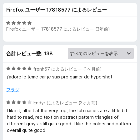
レ
Firefox ユーザー 17818577 によるレビュー
ビ
5
Firefox ユーザー 17818577
によるレビュー (
3年前
)
ュ
段
階
中
ー
5
合計レビュー数: 138
の
評
5
価
frenh67
によるレビュー (
1ヶ月前
)
段
j'adore le teme car je suis pro gamer de hypershot
階
中
フラグ
5
の
5
Endyr
によるレビュー (
3ヶ月前
)
評
段
I like it, albeit at the very top, the tab names are a little bit
価
階
hard to read, red text on abstract pattern triangles of
中
different grays. still quite good. I like the colors and pattern.
4
overall quite good
の