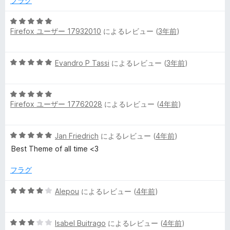
フラグ
5
Firefox ユーザー 17932010
によるレビュー (
3年前
)
段
階
中
5
Evandro P Tassi
によるレビュー (
3年前
)
5
段
の
階
評
5
中
価
Firefox ユーザー 17762028
によるレビュー (
4年前
)
段
5
階
の
中
評
5
Jan Friedrich
によるレビュー (
4年前
)
5
価
段
の
Best Theme of all time <3
階
評
中
価
フラグ
5
の
5
Alepou
によるレビュー (
4年前
)
評
段
価
階
5
中
Isabel Buitrago
によるレビュー (
4年前
)