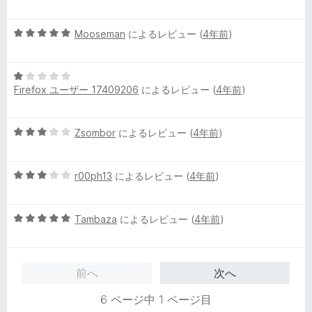
段
4
階
の
5
中
Mooseman
によるレビュー (
4年前
)
評
段
3
価
階
の
5
中
評
Firefox ユーザー 17409206
によるレビュー (
4年前
)
段
5
価
階
の
中
評
5
Zsombor
によるレビュー (
4年前
)
1
価
段
の
階
評
5
中
r00ph13
によるレビュー (
4年前
)
価
段
3
階
の
5
中
Tambaza
によるレビュー (
4年前
)
評
段
3
価
階
の
中
評
前へ
次へ
5
価
の
6 ページ中 1 ページ目
評