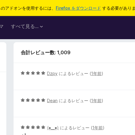
らのアドオンを使用するには、
Firefox をダウンロード
する必要があり
マ
すべて見る...
合計レビュー数: 1,009
5
Dzpy
によるレビュー (
1年前
)
段
階
中
5
5
Dean
によるレビュー (
1年前
)
の
段
評
階
価
中
5
5
(⁠●⁠_⁠_⁠●⁠)
によるレビュー (
1年前
)
の
段