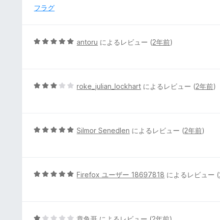
中
フラグ
5
の
評
5
antoru
によるレビュー (
2年前
)
価
段
階
中
5
5
roke_julian_lockhart
によるレビュー (
2年前
)
の
段
評
階
価
中
3
5
Silmor Senedlen
によるレビュー (
2年前
)
の
段
評
階
価
中
5
5
Firefox ユーザー 18697818
によるレビュー (
の
段
評
階
価
中
5
5
章鱼哥
によるレビュー (
2年前
)