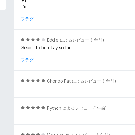
+1·
評
階
™️▫️
価
中
5
フラグ
の
評
価
5
Eddie
によるレビュー (
1年前
)
段
Seams to be okay so far
階
中
フラグ
4
の
評
5
Chongo Fat
によるレビュー (
1年前
)
価
段
階
中
5
5
Python
によるレビュー (
1年前
)
の
段
評
階
価
中
5
5