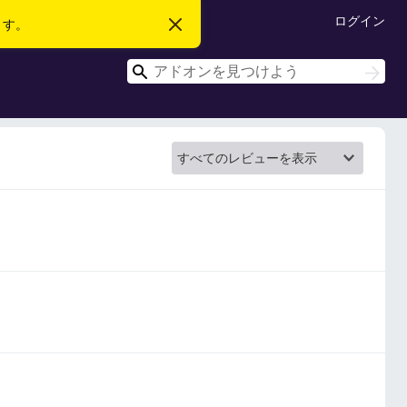
ログイン
ます。
こ
の
お
検
知
検
ら
索
索
せ
を
閉
じ
る