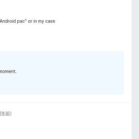
Android pac" or in my case
 moment.
1年前
)