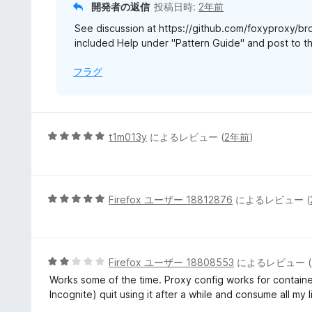
開発者の返信
投稿日時:
2年前
価
See discussion at https://github.com/foxyproxy/b
included Help under "Pattern Guide" and post to t
フラグ
5
t1m013y
によるレビュー (
2年前
)
段
階
中
5
5
Firefox ユーザー 18812876
によるレビュー (
の
段
評
階
価
中
5
5
Firefox ユーザー 18808553
によるレビュー (
の
段
Works some of the time. Proxy config works for containe
評
階
Incognite) quit using it after a while and consume all my
価
中