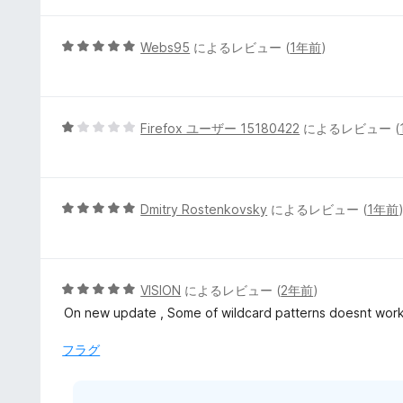
の
評
5
Webs95
によるレビュー (
1年前
)
価
段
階
中
5
5
Firefox ユーザー 15180422
によるレビュー (
の
段
評
階
価
中
1
5
Dmitry Rostenkovsky
によるレビュー (
1年前
の
段
評
階
価
中
5
5
VISION
によるレビュー (
2年前
)
の
段
On new update , Some of wildcard patterns doesnt work .
評
階
価
中
フラグ
5
の
評