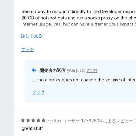
2
の
See no way to respond directly to the Developer respons
評
20 GB of hotspot data and run a socks proxy on the pho
価
internet usage, yes, but can have a tremendous impact o
considerably less than total data are common. I have a 
広
詳しく見る
when the hotspot data is consumed the cameras quit work
げ
て
フラグ
開発者の返信
投稿日時:
2年前
Using a proxy does not change the volume of inte
フラグ
5
Firefox ユーザー 17792508
によるレビュー (
段
great stuff
階