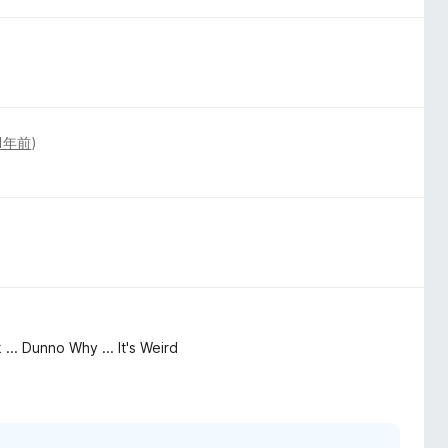
1年前
)
)
.. Dunno Why ... It's Weird