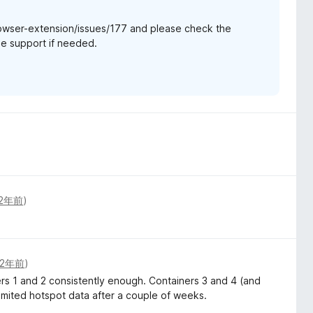
rowser-extension/issues/177 and please check the
he support if needed.
2年前
)
2年前
)
rs 1 and 2 consistently enough. Containers 3 and 4 (and
 limited hotspot data after a couple of weeks.