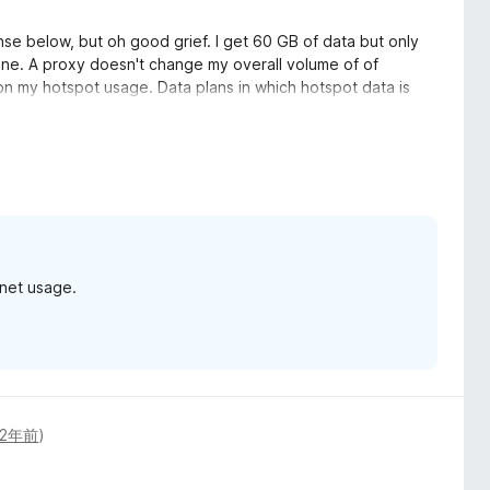
e below, but oh good grief. I get 60 GB of data but only
ne. A proxy doesn't change my overall volume of of
n my hotspot usage. Data plans in which hotspot data is
couple of cameras in the house that aren't proxy aware and
ing even though I still have plenty of data.
rnet usage.
2年前
)