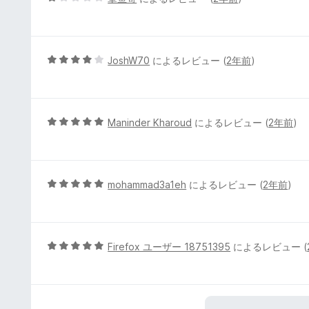
の
段
評
階
価
中
1
5
JoshW70
によるレビュー (
2年前
)
の
段
評
階
価
中
4
5
Maninder Kharoud
によるレビュー (
2年前
)
の
段
評
階
価
中
5
5
mohammad3a1eh
によるレビュー (
2年前
)
の
段
評
階
価
中
5
5
Firefox ユーザー 18751395
によるレビュー (
の
段
評
階
価
中
5