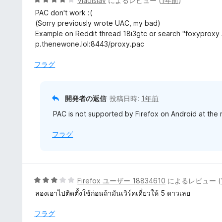
Vladislav
によるレビュー (
1年前
)
の
段
PAC don't work :(
評
階
(Sorry previously wrote UAC, my bad)
価
中
Example on Reddit thread 18i3gtc or search "foxyproxy 
4
p.thenewone.lol:8443/proxy.pac
の
評
フラグ
価
開発者の返信
投稿日時:
1年前
PAC is not supported by Firefox on Android at the
フラグ
5
Firefox ユーザー 18834610
によるレビュー (
段
ลองเอาไปติดตั้งใช้ก่อนถ้ามันเวิร์คเดี๋ยวให้ 5 ดาวเลย
階
中
フラグ
3