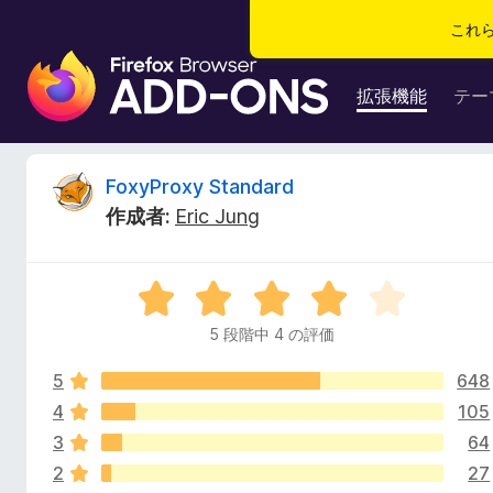
これ
F
i
拡張機能
テー
r
e
f
F
FoxyProxy Standard
o
作成者:
Eric Jung
x
o
ブ
ラ
x
5
ウ
段
ザ
5 段階中 4 の評価
y
階
ー
中
ア
5
648
4
P
ド
の
4
105
評
オ
3
64
r
価
ン
2
27