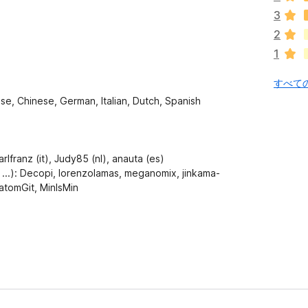
さ
3
れ
2
て
1
い
ま
すべての
せ
ん
se, Chinese, German, Italian, Dutch, Spanish
rlfranz (it), Judy85 (nl), anauta (es)
 ...): Decopi, lorenzolamas, meganomix, jinkama-
atomGit, MinIsMin