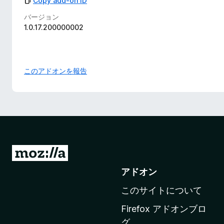
Copy add-on ID
バージョン
1.0.17.200000002
このアドオンを報告
M
o
アドオン
z
このサイトについて
i
l
Firefox アドオンブロ
l
グ