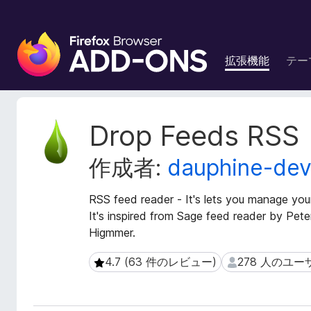
F
i
拡張機能
テー
r
e
f
o
拡
Drop Feeds RSS
x
張
機
ブ
作成者:
dauphine-de
能
ラ
メ
ウ
タ
RSS feed reader - It's lets you manage your
ザ
デ
It's inspired from Sage feed reader by Pet
ー
ー
Higmmer.
ア
タ
ド
4.7 (63 件のレビュー)
278 人のユー
4.7 (63 件のレビュー)
278 人のユーザ
オ
ン