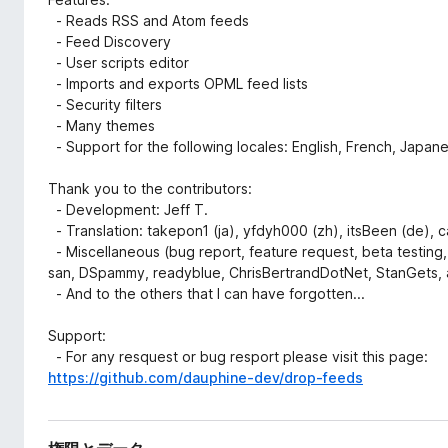
- Reads RSS and Atom feeds
- Feed Discovery
- User scripts editor
- Imports and exports OPML feed lists
- Security filters
- Many themes
- Support for the following locales: English, French, Japane
Thank you to the contributors:
- Development: Jeff T.
- Translation: takepon1 (ja), yfdyh000 (zh), itsBeen (de), ca
- Miscellaneous (bug report, feature request, beta testing,
san, DSpammy, readyblue, ChrisBertrandDotNet, StanGets, 
- And to the others that I can have forgotten...
Support:
- For any resquest or bug resport please visit this page:
https://github.com/dauphine-dev/drop-feeds