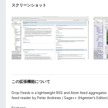
スクリーンショット
この拡張機能について
Drop Feeds is a lightweight RSS and Atom feed aggregator e
feed reader by Peter Andrews / Sage++ (Higmmer's Editio
Features: