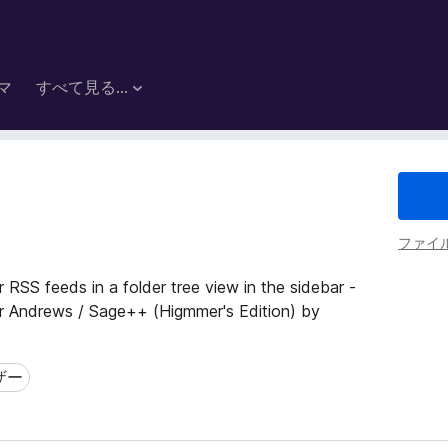
マ
すべて見る...
v
ファイ
 RSS feeds in a folder tree view in the sidebar -
er Andrews / Sage++ (Higmmer's Edition) by
ザー
ー