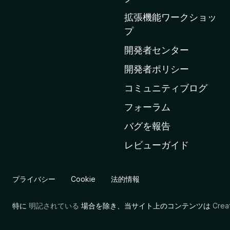
a
拡張機能ワークショッ
の
プ
ホ
ー
開発者センター
ム
開発者ポリシー
ペ
コミュニティブログ
ー
ジ
フォーラム
へ
バグを報告
レビューガイド
プライバシー
Cookie
法的情報
特に
明記されている
場合を除き、当サイト上のコンテンツは
Cre