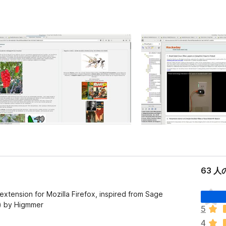
63 
ま
xtension for Mozilla Firefox, inspired from Sage
だ
n) by Higmmer
5
評
4
価