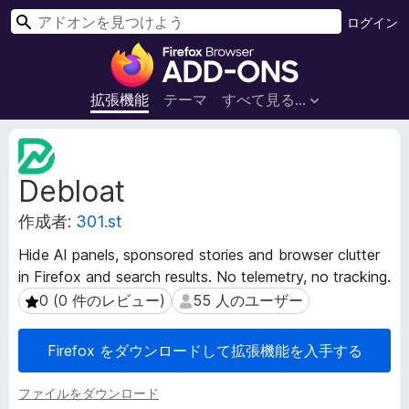
検
ログイン
索
F
i
r
拡張機能
テーマ
すべて見る...
e
f
拡
o
張
Debloat
機
x
能
ブ
作成者:
301.st
メ
ラ
タ
ウ
Hide AI panels, sponsored stories and browser clutter
デ
ザ
in Firefox and search results. No telemetry, no tracking.
ー
ー
タ
0 (0 件のレビュー)
55 人のユーザー
0 (0 件のレビュー)
55 人のユーザー
ア
ド
Firefox をダウンロードして拡張機能を入手する
オ
ン
ファイルをダウンロード