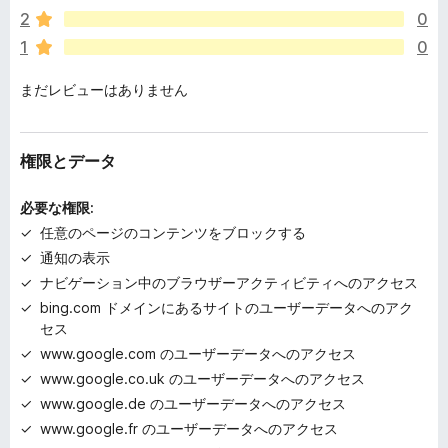
れ
2
0
て
1
0
い
ま
Cleaner search pages
まだレビューはありません
せ
ん
Debloat reduces visual noise while keeping the original page
structure
権限とデータ
intact.\
Search results remain readable and focused on actual
必要な権限:
content.
任意のページのコンテンツをブロックする
通知の表示
ナビゲーション中のブラウザーアクティビティへのアクセス
Adapts to evolving AI interfaces
bing.com ドメインにあるサイトのユーザーデータへのアク
セス
Search engines frequently experiment with new AI UI
www.google.com のユーザーデータへのアクセス
elements.\
www.google.co.uk のユーザーデータへのアクセス
Debloat maintainers use an internal detection pipeline called
AI
www.google.de のユーザーデータへのアクセス
Scout
to identify new interface insertions and release
www.google.fr のユーザーデータへのアクセス
updates faster