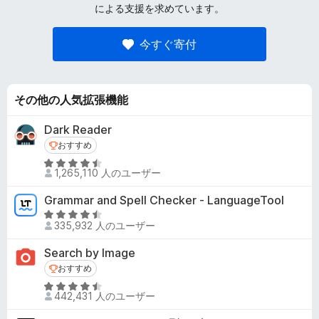
による支援を求めています。
今すぐ寄付
その他の人気拡張機能
Dark Reader
おすすめ
おすすめ
5
1,265,110 人のユーザー
段
階
Grammar and Spell Checker - LanguageTool
中
5
4
335,932 人のユーザー
段
.
階
Search by Image
5
中
おすすめ
おすすめ
の
4
評
5
.
442,431 人のユーザー
価
段
5
階