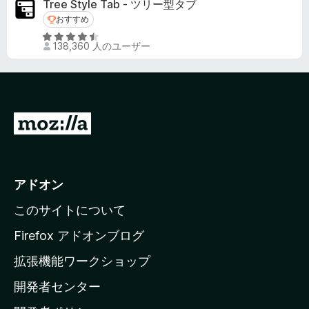
の
Tree Style Tab - ツリー型タブ
中
評
おすすめ
おすすめ
4
価
5
.
138,360 人のユーザー
段
6
階
の
中
評
4
価
.
M
5
o
の
評
z
価
i
アドオン
l
このサイトについて
l
a
Firefox アドオンブログ
の
拡張機能ワークショップ
ホ
開発者センター
ー
ム