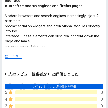
interface
clutter from search engines and Firefox pages.
Modern browsers and search engines increasingly inject AI
assistants,
recommendation widgets and promotional modules directly
into the
interface. These elements can push real content down the
page and make
browsing more distracting.
Debloat helps keep pages focused and readable.
広
詳しく見る
げ
て
0 人のレビュー担当者が 0 と評価しました
What Debloat can hide
ま
AI answer panels and assistant widgets
ログインしてこの拡張機能を評価
だ
sponsored and promotional blocks
5
0
評
shopping comparison modules
4
0
価
recommendation widgets
さ
browser interface clutter
3
0