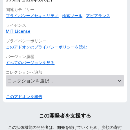
すべてのウェブサイトの保存されたデータへのアクセス
関連カテゴリー
データ収集:
プライバシー／セキュリティ
検索ツール
アピアランス
開発者によると、この拡張機能はデータ収集を必要としませ
ライセンス
ん。
MIT License
詳細情報
プライバシーポリシー
このアドオンのプライバシーポリシーを読む
バージョン履歴
すべてのバージョンを見る
コレクションへ追加
このアドオンを報告
この開発者を支援する
この拡張機能の開発者は、開発を続けていくため、少額の寄付