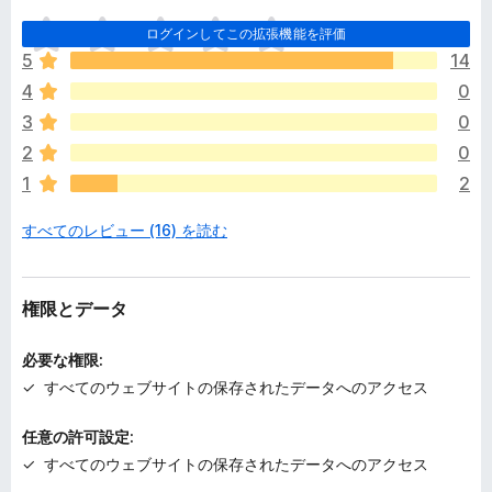
ま
ログインしてこの拡張機能を評価
だ
5
14
評
4
0
価
さ
3
0
れ
2
0
て
1
2
い
ま
すべてのレビュー (16) を読む
せ
ん
権限とデータ
必要な権限:
すべてのウェブサイトの保存されたデータへのアクセス
任意の許可設定:
すべてのウェブサイトの保存されたデータへのアクセス