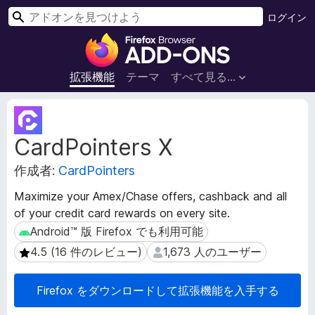
検
ログイン
索
F
i
r
拡張機能
テーマ
すべて見る...
e
f
拡
o
張
CardPointers X
機
x
能
ブ
作成者:
CardPointers
メ
ラ
タ
ウ
Maximize your Amex/Chase offers, cashback and all
デ
ザ
of your credit card rewards on every site.
ー
ー
タ
Android™ 版 Firefox でも利用可能
Android™ 版 Firefox でも利用可能
ア
4.5 (16 件のレビュー)
1,673 人のユーザー
4.5 (16 件のレビュー)
1,673 人のユーザー
ド
オ
Firefox をダウンロードして拡張機能を入手する
ン