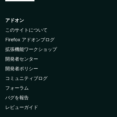
o
z
i
アドオン
l
このサイトについて
l
a
Firefox アドオンブログ
の
拡張機能ワークショップ
ホ
開発者センター
ー
ム
開発者ポリシー
ペ
コミュニティブログ
ー
ジ
フォーラム
へ
バグを報告
レビューガイド